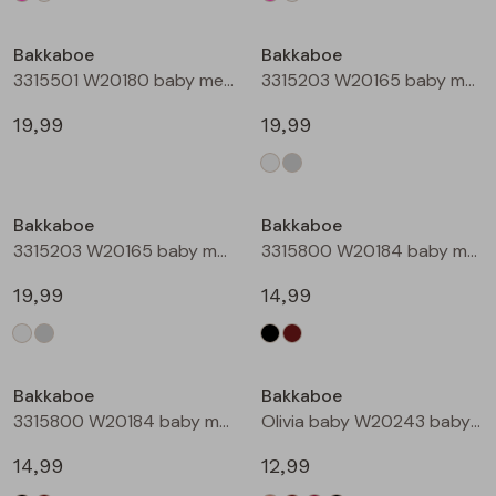
Bakkaboe
Bakkaboe
3315501 W20180 baby meisjes gilet/hesje Taupe
3315203 W20165 baby meisjes lange broek Cream
19,99
19,99
Bakkaboe
Bakkaboe
3315203 W20165 baby meisjes lange broek Grijs midden
3315800 W20184 baby meisjes rok kort Zwart
19,99
14,99
Bakkaboe
Bakkaboe
3315800 W20184 baby meisjes rok kort Bruin donker
Olivia baby W20243 baby meisjes T-shirt lm Kit
14,99
12,99