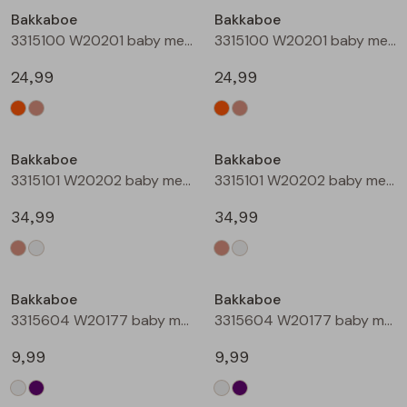
Bakkaboe
Bakkaboe
Blouses lange mouw
Bermuda's
Jackjes
Lange broeken
Lange broeken
3315100 W20201 baby meisjes buiten jack Perzik
3315100 W20201 baby meisjes buiten jack Zand
24,99
24,99
Sweatshirts
Lange broek
Jassen
Leggings
Nieuw
Nieuw
Pullover
Bermudas
Rokken
Bakkaboe
Bakkaboe
3315101 W20202 baby meisjes buiten jack Taupe
3315101 W20202 baby meisjes buiten jack Champagne
Vesten
Lange broeken
Sweatshirts
34,99
34,99
Gilet spencers
Leggings
T-shirts lange mouw
Bakkaboe
Bakkaboe
Jackjes
Rokken
Tops
3315604 W20177 baby meisjes T-shirt lm Cream
3315604 W20177 baby meisjes T-shirt lm Lila
Blazers
Vesten
9,99
9,99