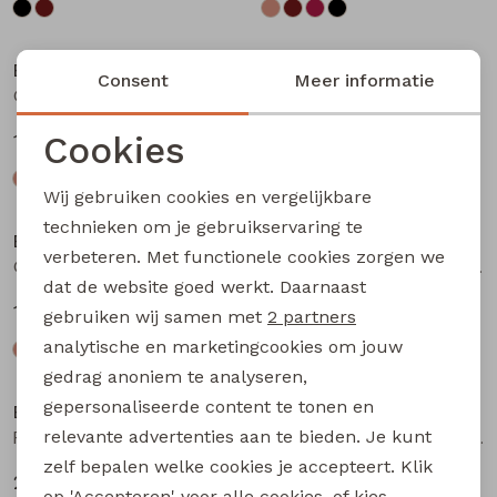
Bakkaboe
Bakkaboe
Consent
Meer informatie
Olivia baby W20243 baby meisjes T-shirt lm Bruin donker
Olivia baby W20243 baby meisjes T-shirt lm Wijnrood
Cookies
12,99
12,99
Noodzakelijke cookies
Wij gebruiken cookies en vergelijkbare
Personalisatie cookies
technieken om je gebruikservaring te
Bakkaboe
Bakkaboe
verbeteren. Met functionele cookies zorgen we
Analytische cookies
Olivia baby W20243 baby meisjes T-shirt lm Zwart
Fenda baby W20261 baby meisjes denim jack Wijnrood
dat de website goed werkt. Daarnaast
Marketing cookies
12,99
24,99
gebruiken wij samen met
2 partners
analytische en marketingcookies om jouw
gedrag anoniem te analyseren,
gepersonaliseerde content te tonen en
Bakkaboe
Bakkaboe
relevante advertenties aan te bieden. Je kunt
Fenda baby W20261 baby meisjes denim jack Zand
Sarra baby W20228 baby meisjes lange broek Bruin donker
zelf bepalen welke cookies je accepteert. Klik
24,99
12,99
op 'Accepteren' voor alle cookies, of kies