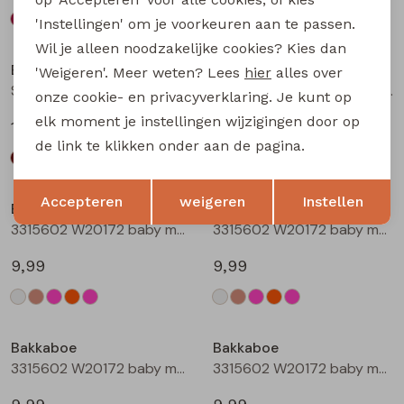
'Instellingen' om je voorkeuren aan te passen.
Wil je alleen noodzakelijke cookies? Kies dan
Bakkaboe
Bakkaboe
'Weigeren'. Meer weten? Lees
hier
alles over
Sarra baby W20228 baby meisjes lange broek Wijnrood
Sarra baby W20228 baby meisjes lange broek Zwart
onze cookie- en privacyverklaring. Je kunt op
elk moment je instellingen wijzigingen door op
12,99
12,99
de link te klikken onder aan de pagina.
Opslaan
Terug
Accepteren
weigeren
Instellen
Bakkaboe
Bakkaboe
3315602 W20172 baby meisjes T-shirt lm Cream
3315602 W20172 baby meisjes T-shirt lm Taupe
9,99
9,99
Bakkaboe
Bakkaboe
3315602 W20172 baby meisjes T-shirt lm Rose
3315602 W20172 baby meisjes T-shirt lm Perzik