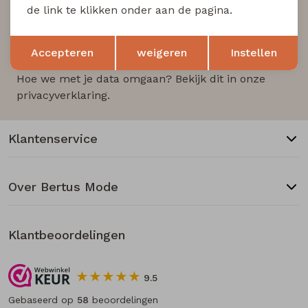
de link te klikken onder aan de pagina.
Opslaan
Terug
Aanmelden
Accepteren
weigeren
Instellen
Hoe we met je data omgaan? Bekijk dit in onze
privacyverklaring.
Klantenservice
Over Bertus Mode
Klantbeoordelingen
9.5
Gebaseerd op
58
beoordelingen