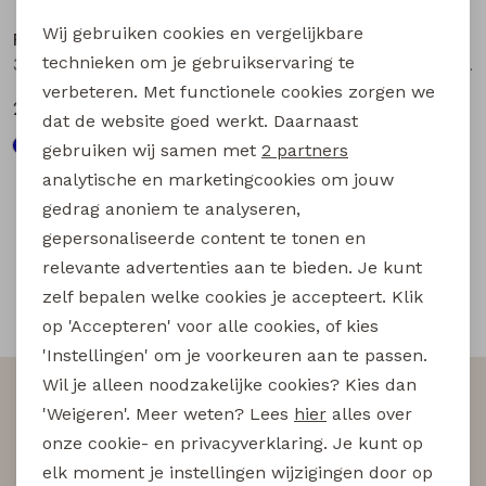
Buitenjack
Noodzakelijke cookies
Wij gebruiken cookies en vergelijkbare
Persival
Persival
Personalisatie cookies
technieken om je gebruikservaring te
3310702 W20043 meisjes Jurk Marine
3310702 W20043 meisjes Jurk Bordeaux
Bermuda's
verbeteren. Met functionele cookies zorgen we
Analytische cookies
24,99
24,99
dat de website goed werkt. Daarnaast
Piraat broeken
Marketing cookies
gebruiken wij samen met
2 partners
analytische en marketingcookies om jouw
Lange broeken
gedrag anoniem te analyseren,
Filter
gepersonaliseerde content te tonen en
Rokken
relevante advertenties aan te bieden. Je kunt
zelf bepalen welke cookies je accepteert. Klik
Snelle en betrouwbare levering
op 'Accepteren' voor alle cookies, of kies
'Instellingen' om je voorkeuren aan te passen.
Wil je alleen noodzakelijke cookies? Kies dan
Altijd als eerste op de hoogte zijn?
'Weigeren'. Meer weten? Lees
hier
alles over
Schrijf je in voor onze nieuwsbrief en wees als eerst
onze cookie- en privacyverklaring. Je kunt op
op de hoogte van nieuwe acties!
elk moment je instellingen wijzigingen door op