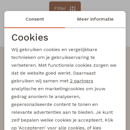
Filter
Blouses lange mouw
Bermuda's
Jackjes
Lange broeken
Lange broeken
Consent
Meer informatie
Sweatshirts
Lange broek
Jassen
Leggings
Cookies
Snelle en betrouwbare levering
Noodzakelijke cookies
Pullover
Bermudas
Rokken
Wij gebruiken cookies en vergelijkbare
Personalisatie cookies
Altijd als eerste op de hoogte zijn?
technieken om je gebruikservaring te
Vesten
Lange broeken
Sweatshirts
verbeteren. Met functionele cookies zorgen we
Analytische cookies
Schrijf je in voor onze nieuwsbrief en wees als eerst
dat de website goed werkt. Daarnaast
op de hoogte van nieuwe acties!
Marketing cookies
Gilet spencers
Leggings
T-shirts lange mouw
gebruiken wij samen met
2 partners
analytische en marketingcookies om jouw
gedrag anoniem te analyseren,
Jackjes
Rokken
Tops
Aanmelden
gepersonaliseerde content te tonen en
relevante advertenties aan te bieden. Je kunt
Blazers
Vesten
Hoe we met je data omgaan? Bekijk dit in onze
zelf bepalen welke cookies je accepteert. Klik
privacyverklaring.
op 'Accepteren' voor alle cookies, of kies