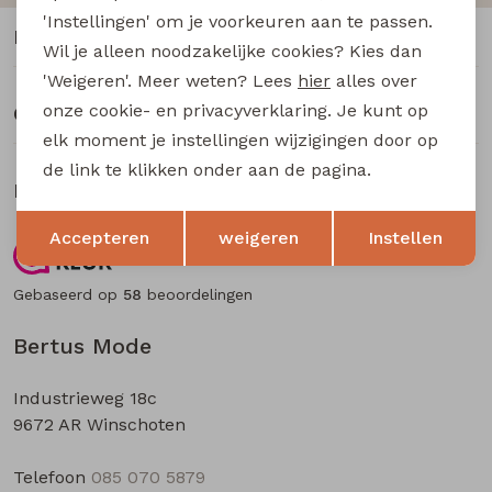
Buitenjack
'Instellingen' om je voorkeuren aan te passen.
Klantenservice
Wil je alleen noodzakelijke cookies? Kies dan
Bermuda's
'Weigeren'. Meer weten? Lees
hier
alles over
onze cookie- en privacyverklaring. Je kunt op
Over Bertus Mode
Piraat broeken
elk moment je instellingen wijzigingen door op
de link te klikken onder aan de pagina.
Klantbeoordelingen
Lange broeken
Opslaan
Terug
Accepteren
weigeren
Instellen
Rokken
9.5
Gebaseerd op
58
beoordelingen
Bertus Mode
Industrieweg 18c
9672 AR Winschoten
Telefoon
085 070 5879