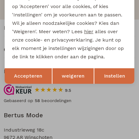
Buitenjack
Hoe we met je data omgaan? Bekijk dit in onze
op 'Accepteren' voor alle cookies, of kies
privacyverklaring.
'Instellingen' om je voorkeuren aan te passen.
Bermuda's
Wil je alleen noodzakelijke cookies? Kies dan
Klantenservice
'Weigeren'. Meer weten? Lees
hier
alles over
Piraat broeken
onze cookie- en privacyverklaring. Je kunt op
elk moment je instellingen wijzigingen door op
Over Bertus Mode
Lange broeken
de link te klikken onder aan de pagina.
Opslaan
Terug
Klantbeoordelingen
Rokken
Accepteren
weigeren
Instellen
9.5
Gebaseerd op
58
beoordelingen
Bertus Mode
Industrieweg 18c
9672 AR Winschoten