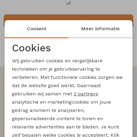
of
Blouses lange mouw
Bermuda's
Jackjes
Lange broeken
Lange broeken
Account aanmaken
Consent
Meer informatie
Sweatshirts
Lange broek
Jassen
Leggings
Cookies
Pullover
Bermudas
Rokken
Noodzakelijke cookies
Snelle en betrouwbare levering
Wij gebruiken cookies en vergelijkbare
Personalisatie cookies
Vesten
Lange broeken
Sweatshirts
technieken om je gebruikservaring te
Altijd als eerste op de hoogte zijn?
verbeteren. Met functionele cookies zorgen we
Analytische cookies
Gilet spencers
Leggings
T-shirts lange mouw
dat de website goed werkt. Daarnaast
Schrijf je in voor onze nieuwsbrief en wees als eerst
Marketing cookies
gebruiken wij samen met
2 partners
op de hoogte van nieuwe acties!
Jackjes
Rokken
Tops
analytische en marketingcookies om jouw
gedrag anoniem te analyseren,
gepersonaliseerde content te tonen en
Blazers
Vesten
Aanmelden
relevante advertenties aan te bieden. Je kunt
zelf bepalen welke cookies je accepteert. Klik