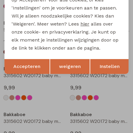
'Instellingen' om je voorkeuren aan te passen.
Wil je alleen noodzakelijke cookies? Kies dan
Bakkaboe
Bakkaboe
'Weigeren'. Meer weten? Lees
hier
alles over
Sarra baby W20228 baby meisjes lange broek Wijnrood
Sarra baby W20228 baby meisjes lange broek Zwart
onze cookie- en privacyverklaring. Je kunt op
elk moment je instellingen wijzigingen door op
12,99
12,99
de link te klikken onder aan de pagina.
Opslaan
Terug
Accepteren
weigeren
Instellen
Bakkaboe
Bakkaboe
3315602 W20172 baby meisjes T-shirt lm Cream
3315602 W20172 baby meisjes T-shirt lm Taupe
9,99
9,99
Bakkaboe
Bakkaboe
3315602 W20172 baby meisjes T-shirt lm Rose
3315602 W20172 baby meisjes T-shirt lm Perzik