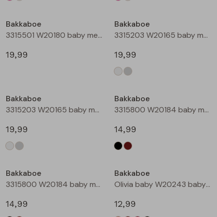
Bakkaboe
Bakkaboe
3315501 W20180 baby meisjes gilet/hesje Taupe
3315203 W20165 baby meisjes lange broek Cream
19,99
19,99
Bakkaboe
Bakkaboe
3315203 W20165 baby meisjes lange broek Grijs midden
3315800 W20184 baby meisjes rok kort Zwart
19,99
14,99
Bakkaboe
Bakkaboe
3315800 W20184 baby meisjes rok kort Bruin donker
Olivia baby W20243 baby meisjes T-shirt lm Kit
14,99
12,99