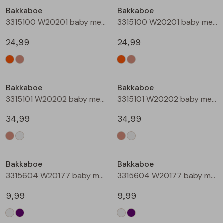
Bakkaboe
Bakkaboe
Blouses lange mouw
Bermuda's
Jackjes
Lange broeken
Lange broeken
3315100 W20201 baby meisjes buiten jack Perzik
3315100 W20201 baby meisjes buiten jack Zand
24,99
24,99
Sweatshirts
Lange broek
Jassen
Leggings
Nieuw
Nieuw
Pullover
Bermudas
Rokken
Bakkaboe
Bakkaboe
3315101 W20202 baby meisjes buiten jack Taupe
3315101 W20202 baby meisjes buiten jack Champagne
Vesten
Lange broeken
Sweatshirts
34,99
34,99
Gilet spencers
Leggings
T-shirts lange mouw
Bakkaboe
Bakkaboe
Jackjes
Rokken
Tops
3315604 W20177 baby meisjes T-shirt lm Cream
3315604 W20177 baby meisjes T-shirt lm Lila
Blazers
Vesten
9,99
9,99