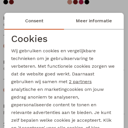
Bakkaboe
Bakkaboe
Consent
Meer informatie
Olivia baby W20243 baby meisjes T-shirt lm Bruin donker
Olivia baby W20243 baby meisjes T-shirt lm Wijnrood
Cookies
12,99
12,99
Noodzakelijke cookies
Wij gebruiken cookies en vergelijkbare
Personalisatie cookies
technieken om je gebruikservaring te
Bakkaboe
Bakkaboe
verbeteren. Met functionele cookies zorgen we
Analytische cookies
Olivia baby W20243 baby meisjes T-shirt lm Zwart
Fenda baby W20261 baby meisjes denim jack Wijnrood
dat de website goed werkt. Daarnaast
Marketing cookies
12,99
24,99
gebruiken wij samen met
2 partners
analytische en marketingcookies om jouw
gedrag anoniem te analyseren,
gepersonaliseerde content te tonen en
Bakkaboe
Bakkaboe
relevante advertenties aan te bieden. Je kunt
Fenda baby W20261 baby meisjes denim jack Zand
Sarra baby W20228 baby meisjes lange broek Bruin donker
zelf bepalen welke cookies je accepteert. Klik
24,99
12,99
op 'Accepteren' voor alle cookies, of kies