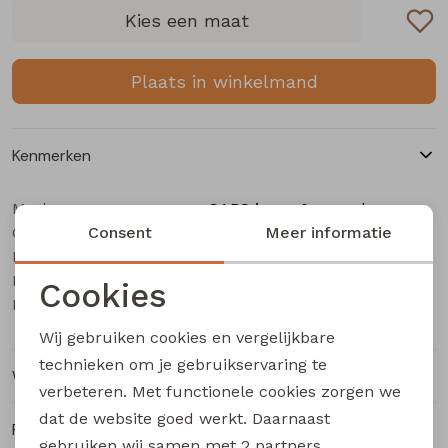
Buitenjack
Kies een maat
Bermuda's
Plaats in winkelmand
Piraat broeken
Kenmerken
Lange broeken
Merk
CARS jeans & casuals
Categorie
Rokken
Consent
Heren buiten jack
Meer informatie
Leverancierscode
Stinger
Bestelcode
123000201
Cookies
Kleur
Marine
Noodzakelijke cookies
Wij gebruiken cookies en vergelijkbare
Personalisatie cookies
technieken om je gebruikservaring te
Winkelvoorraad
verbeteren. Met functionele cookies zorgen we
Analytische cookies
dat de website goed werkt. Daarnaast
Ruilen en retourneren
Marketing cookies
gebruiken wij samen met
2 partners