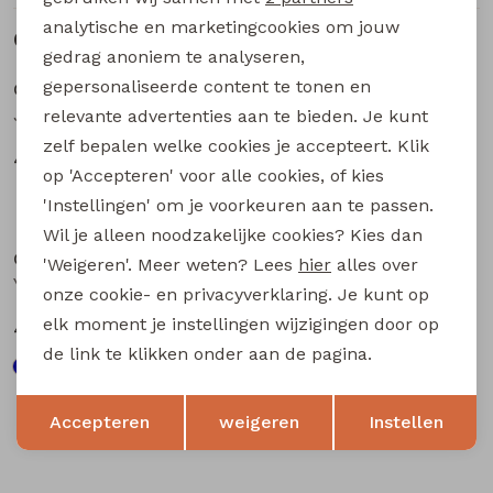
analytische en marketingcookies om jouw
Gerelateerde producten
Sale
Sale
gedrag anoniem te analyseren,
gepersonaliseerde content te tonen en
CARS jeans & casuals
CARS jeans & casuals
Jorym heren buiten jack army groen
Yetur heren buiten jack Marine
relevante advertenties aan te bieden. Je kunt
zelf bepalen welke cookies je accepteert. Klik
40,00
40,00
79,99
79,99
op 'Accepteren' voor alle cookies, of kies
'Instellingen' om je voorkeuren aan te passen.
Sale
Sale
Wil je alleen noodzakelijke cookies? Kies dan
CARS jeans & casuals
CARS jeans & casuals
'Weigeren'. Meer weten? Lees
hier
alles over
Yetur heren buiten jack army groen
Yetur heren buiten jack taupe
onze cookie- en privacyverklaring. Je kunt op
elk moment je instellingen wijzigingen door op
40,00
40,00
79,99
79,99
de link te klikken onder aan de pagina.
Opslaan
Terug
Accepteren
weigeren
Instellen