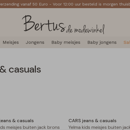
verzending vanaf 50 Euro - Voor 12:00 uur besteld is morgen thui
Meisjes
Jongens
Baby meisjes
Baby jongens
Sa
& casuals
Nieuw
jeans & casuals
CARS jeans & casuals
ids meisjes buiten jack brons