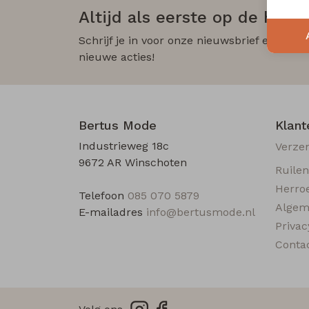
Altijd als eerste op de hoogt
Schrijf je in voor onze nieuwsbrief en wees
nieuwe acties!
Bertus Mode
Klant
Industrieweg 18c
Verze
9672 AR Winschoten
Ruile
Herro
Telefoon
085 070 5879
Algem
E-mailadres
info@bertusmode.nl
Privac
Conta