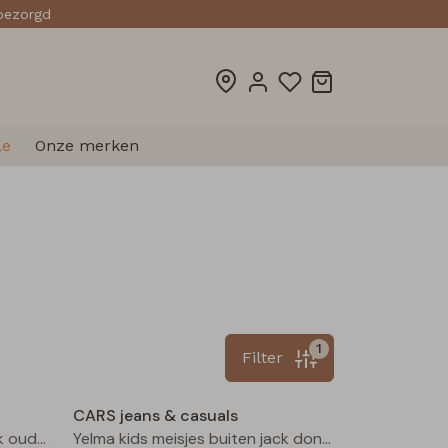
sbezorgd
le
Onze merken
1
Filter
CARS jeans & casuals
Yelma kids meisjes buiten jack oud rose
Yelma kids meisjes buiten jack donker bruin