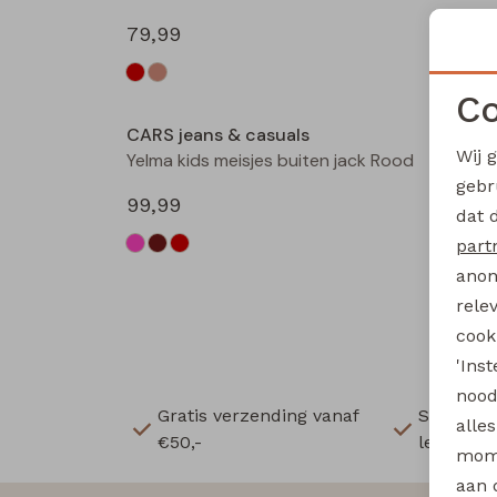
79,99
79,99
Co
CARS jeans & casuals
CARS 
Wij 
Yelma kids meisjes buiten jack Rood
gebr
99,99
10,00
dat 
part
anon
rele
cooki
'Ins
nood
Gratis verzending vanaf
Snelle e
alle
€50,-
levering
mome
aan 