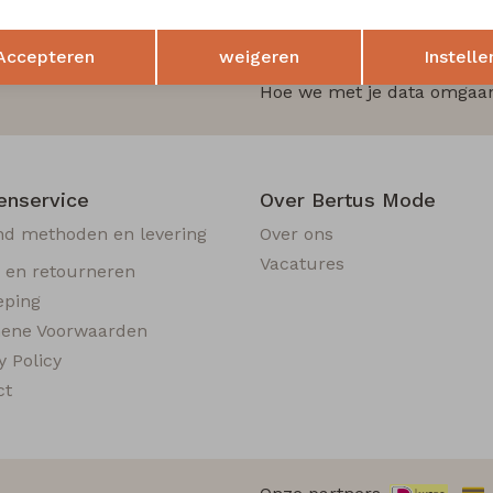
e zijn?
Opslaan
Terug
Accepteren
weigeren
Instelle
 als eerst op de hoogte van
Hoe we met je data omgaan?
enservice
Over Bertus Mode
nd methoden en levering
Over ons
Vacatures
n en retourneren
eping
ene Voorwaarden
y Policy
ct