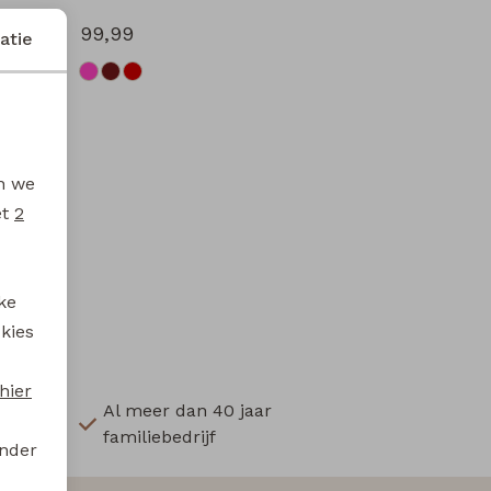
99,99
atie
en we
et
2
ke
 kies
hier
Al meer dan 40 jaar
familiebedrijf
onder