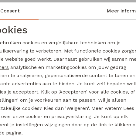
99,99
Consent
Meer inform
Sale
okies
Noodzakelijke cookies
Personalisatie cookies
jeans & casuals
gebruiken cookies en vergelijkbare technieken om je
Inara kids meisjes T-shirt korte mouw lila
uikservaring te verbeteren. Met functionele cookies zorg
Analytische cookies
Marketing cookies
19,99
de website goed werkt. Daarnaast gebruiken wij samen m
ners
analytische en marketingcookies om jouw gedrag
iem te analyseren, gepersonaliseerde content te tonen en
vante advertenties aan te bieden. Je kunt zelf bepalen wel
es je accepteert. Klik op 'Accepteren' voor alle cookies, of
tellingen' om je voorkeuren aan te passen. Wil je alleen
zakelijke cookies? Kies dan 'Weigeren'. Meer weten? Lees
n betrouwbare
Voor 12:00 uur besteld is morgen
s over onze cookie- en privacyverklaring. Je kunt op elk
thuisbezorgd
nt je instellingen wijzigingen door op de link te klikken 
de pagina.