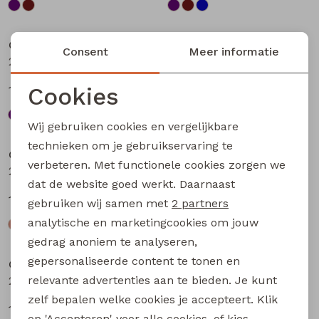
Sale
Sale
City Life
City Life
Consent
Meer informatie
213875 W20010 dames T-shirt km Bruin
213875 W20010 dames T-shirt km Petrol
Cookies
13,49
13,49
17,99
17,99
Noodzakelijke cookies
Wij gebruiken cookies en vergelijkbare
Sale
Sale
Personalisatie cookies
technieken om je gebruikservaring te
City Life
City Life
verbeteren. Met functionele cookies zorgen we
Analytische cookies
214289 W20030 dames T-shirt km Kit
214289 W20030 dames T-shirt km Bruin donker
dat de website goed werkt. Daarnaast
Marketing cookies
14,99
14,99
19,99
19,99
gebruiken wij samen met
2 partners
analytische en marketingcookies om jouw
Sale
Sale
gedrag anoniem te analyseren,
gepersonaliseerde content te tonen en
City Life
City Life
relevante advertenties aan te bieden. Je kunt
214289 W20030 dames T-shirt km Marine
214289 W20030 dames T-shirt km Petrol
zelf bepalen welke cookies je accepteert. Klik
14,99
14,99
19,99
19,99
op 'Accepteren' voor alle cookies, of kies