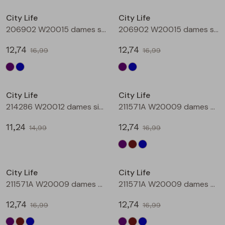
Buitenjack
City Life
City Life
206902 W20015 dames singlet Aubergine
206902 W20015 dames singlet Petrol
Bermuda's
12,74
12,74
16,99
16,99
Piraat broeken
Sale
Sale
Lange broeken
City Life
City Life
214286 W20012 dames singlet Petrol
211571A W20009 dames T-shirt km Aubergine
Rokken
11,24
12,74
14,99
16,99
Sale
Sale
City Life
City Life
211571A W20009 dames T-shirt km Bruin
211571A W20009 dames T-shirt km Petrol
12,74
12,74
16,99
16,99