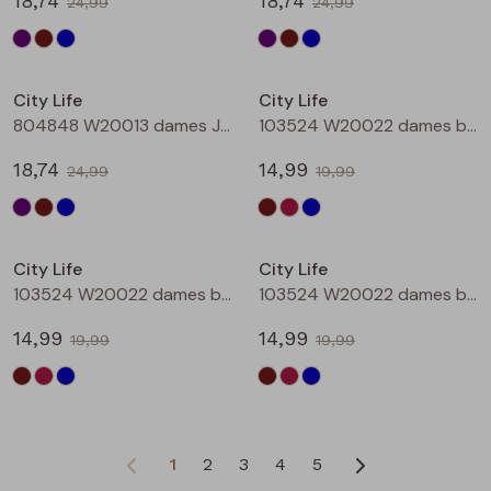
18,74
18,74
24,99
24,99
Sale
Sale
City Life
City Life
804848 W20013 dames Jurk Petrol
103524 W20022 dames bloese km Bruin donker
18,74
14,99
24,99
19,99
Sale
Sale
City Life
City Life
103524 W20022 dames bloese km Wijnrood
103524 W20022 dames bloese km Marine
14,99
14,99
19,99
19,99
1
2
3
4
5