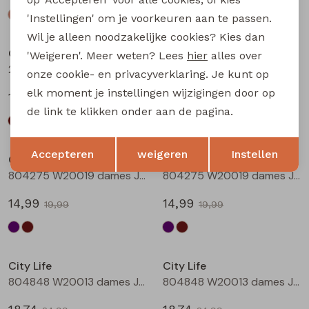
'Instellingen' om je voorkeuren aan te passen.
Sale
Sale
Wil je alleen noodzakelijke cookies? Kies dan
City Life
City Life
'Weigeren'. Meer weten? Lees
hier
alles over
214290 W20011 dames T-shirt km Bruin
214290 W20011 dames T-shirt km Marine
onze cookie- en privacyverklaring. Je kunt op
elk moment je instellingen wijzigingen door op
13,49
13,49
17,99
17,99
de link te klikken onder aan de pagina.
Sale
Sale
Opslaan
Terug
Accepteren
weigeren
Instellen
City Life
City Life
804275 W20019 dames Jurk Aubergine
804275 W20019 dames Jurk Bruin
14,99
14,99
19,99
19,99
Sale
Sale
City Life
City Life
804848 W20013 dames Jurk Aubergine
804848 W20013 dames Jurk Bruin