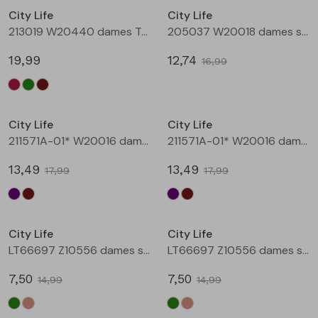
City Life
City Life
Blouses lange mouw
Bermuda's
Jackjes
Lange broeken
213019 W20440 dames T-shirt lm Bruin
205037 W20018 dames singlet Aubergine
19,99
12,74
16,99
Sweatshirts
Lange broek
Jassen
Leggings
Sale
Sale
Pullover
Bermudas
Rokken
City Life
City Life
211571A-01* W20016 dames T-shirt km aubergine
211571A-01* W20016 dames T-shirt km bruin
Vesten
Lange broeken
Sweatshirts
13,49
13,49
17,99
17,99
Gilet spencers
Leggings
T-shirts lange mouw
Sale
Sale
City Life
City Life
Jackjes
Rokken
Tops
LT66697 Z10556 dames singlet Army
LT66697 Z10556 dames singlet Kit
Blazers
Vesten
7,50
7,50
14,99
14,99
Sale
Sale