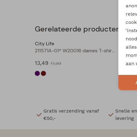
anon
rele
cooki
Gerelateerde producten
'Ins
Sale
nood
City Life
City Li
alle
211571A-01* W20016 dames T-shirt km aubergine
mome
13,49
13,49
aan 
17,99
Gratis verzending vanaf
Snelle e
€50,-
levering