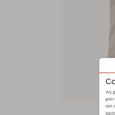
Co
Wij 
gebr
dat 
part