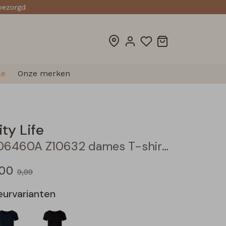
sbezorgd
le
Onze merken
ity Life
206460A Z10632 dames T-shirt km Kit
,00
9,99
eurvarianten