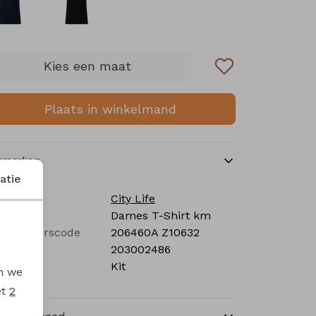
Kies een maat
Plaats in winkelmand
nmerken
atie
rk
City Life
tegorie
Dames T-Shirt km
verancierscode
206460A Z10632
stelcode
203002486
eur
Kit
en we
et
2