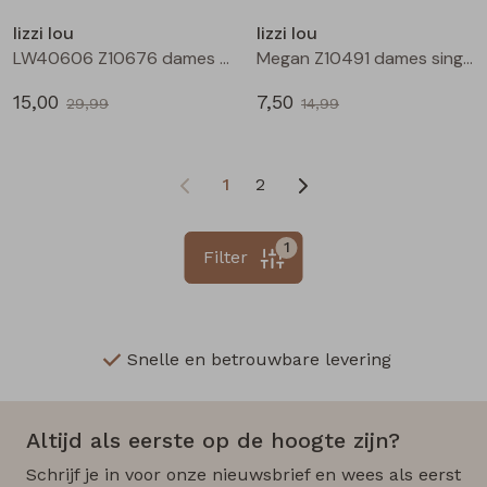
lizzi lou
lizzi lou
LW40606 Z10676 dames rok kort Zwart
Megan Z10491 dames singlet Ecru
15,00
7,50
29,99
14,99
1
2
1
Filter
Snelle en betrouwbare levering
Altijd als eerste op de hoogte zijn?
Schrijf je in voor onze nieuwsbrief en wees als eerst