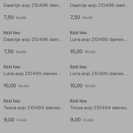
Buitenjack
Daantje aop Z10496 dames T-shirt km Zwart
Daantje aop Z10496 dames T-shirt km Kit
7,50
7,50
Bermuda's
14,99
14,99
Sale
Sale
lizzi lou
lizzi lou
Piraat broeken
Daantje aop Z10496 dames T-shirt km Marine
Luna aop Z10495 dames bloese km Zwart
7,50
10,00
Lange broeken
14,99
19,99
Sale
Sale
lizzi lou
lizzi lou
Rokken
Luna aop Z10495 dames bloese km Kit
Luna aop Z10495 dames bloese km Marine
10,00
10,00
19,99
19,99
Sale
Sale
lizzi lou
lizzi lou
Tessa aop Z10494 dames bermuda Zwart
Tessa aop Z10494 dames bermuda Marine
9,00
9,00
17,99
17,99
Sale
Sale