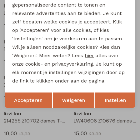
gepersonaliseerde content te tonen en
lizzi lou
lizzi lou
Lotti Z10479 dames pullover Groen mos
Lotti Z10479 dames pullover Rood
relevante advertenties aan te bieden. Je kunt
zelf bepalen welke cookies je accepteert. Klik
17,50
17,50
34,99
34,99
Sale
Sale
op 'Accepteren' voor alle cookies, of kies
'Instellingen' om je voorkeuren aan te passen.
lizzi lou
lizzi lou
Wil je alleen noodzakelijke cookies? Kies dan
Pippa Z10480 dames gilet/hes Ecru
Pippa Z10480 dames gilet/hes Blauw licht
'Weigeren'. Meer weten? Lees
hier
alles over
15,00
15,00
29,99
29,99
onze cookie- en privacyverklaring. Je kunt op
Sale
Sale
elk moment je instellingen wijzigingen door op
lizzi lou
lizzi lou
de link te klikken onder aan de pagina.
214255 Z10702 dames T-shirt km Geel
214255 Z10702 dames T-shirt km Kit
Opslaan
Terug
10,00
10,00
19,99
19,99
Accepteren
weigeren
Instellen
Sale
Sale
lizzi lou
lizzi lou
214255 Z10702 dames T-shirt km Groen mos
LW40606 Z10676 dames rok kort Mos
10,00
15,00
19,99
29,99
Sale
Sale