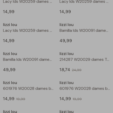
Lacy lds W20259 dames T-shirt lm Bruin donker
Lacy lds W20259 dames T-shirt lm Wijnrood
Blouses lange mouw
Bermuda's
Jackjes
Lange broeken
Lange broeken
14,99
14,99
Nieuw
Nieuw
lizzi lou
lizzi lou
Sweatshirts
Lange broek
Jassen
Leggings
Lacy lds W20259 dames T-shirt lm Zwart
Bamilla lds W20091 dames denim jack Kit
Pullover
Bermudas
Rokken
14,99
49,99
Nieuw
Sale
lizzi lou
lizzi lou
Vesten
Lange broeken
Sweatshirts
Bamilla lds W20091 dames denim jack Bruin
214287 W20029 dames T-shirt km Wijnrood
49,99
18,74
Gilet spencers
Leggings
T-shirts lange mouw
24,99
Sale
Sale
lizzi lou
lizzi lou
Jackjes
Rokken
Tops
601976 W20028 dames bermuda Wijnrood
601976 W20028 dames bermuda Marine
14,99
14,99
Blazers
Vesten
19,99
19,99
Sale
Sale
lizzi lou
lizzi lou