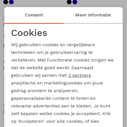
Sale
Sale
Consent
Meer informatie
So Soire
So Soire
Lianna Z10669 dames piraat Zand
Lianna Z10669 dames piraat Groen licht
Cookies
20,00
20,00
39,99
39,99
Noodzakelijke cookies
Wij gebruiken cookies en vergelijkbare
Personalisatie cookies
Sale
Sale
technieken om je gebruikservaring te
verbeteren. Met functionele cookies zorgen we
Analytische cookies
So Soire
So Soire
dat de website goed werkt. Daarnaast
Pernille Z10549 dames T-shirt km Blauw licht
Fabia Z10657 dames T-shirt km Kobalt
Marketing cookies
gebruiken wij samen met
2 partners
10,00
14,00
19,99
27,99
analytische en marketingcookies om jouw
gedrag anoniem te analyseren,
Sale
Sale
gepersonaliseerde content te tonen en
So Soire
So Soire
relevante advertenties aan te bieden. Je kunt
Fabia Z10657 dames T-shirt km Paars
May Z10647 dames T-shirt km Army
zelf bepalen welke cookies je accepteert. Klik
op 'Accepteren' voor alle cookies, of kies
14,00
14,00
27,99
27,99