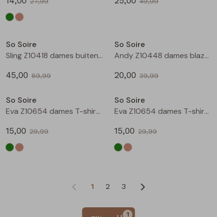
14,00
25,00
27,99
49,99
Sale
Sale
So Soire
So Soire
Sling Z10418 dames buiten jack Groen mos
Andy Z10448 dames blazer/jasje Ecru
45,00
20,00
89,99
39,99
Sale
Sale
So Soire
So Soire
Eva Z10654 dames T-shirt km Army
Eva Z10654 dames T-shirt km Taupe
15,00
15,00
29,99
29,99
1
2
3
1