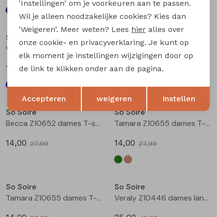
'Instellingen' om je voorkeuren aan te passen.
Wil je alleen noodzakelijke cookies? Kies dan
Sale
Sale
'Weigeren'. Meer weten? Lees
hier
alles over
So Soire
So Soire
onze cookie- en privacyverklaring. Je kunt op
Wendy Z10551 dames bloese lm Indigo
Wendy Z10551 dames bloese lm Zand
elk moment je instellingen wijzigingen door op
15,00
15,00
de link te klikken onder aan de pagina.
29,99
29,99
Opslaan
Terug
Sale
Sale
Accepteren
weigeren
Instellen
So Soire
So Soire
Becca Z10652 dames T-shirt km Army
Tamara Z10655 dames T-shirt km Army
14,00
14,00
27,99
27,99
Sale
Sale
So Soire
So Soire
Tamara Z10655 dames T-shirt km Taupe
Veraly Z10446 dames lange broek Wit