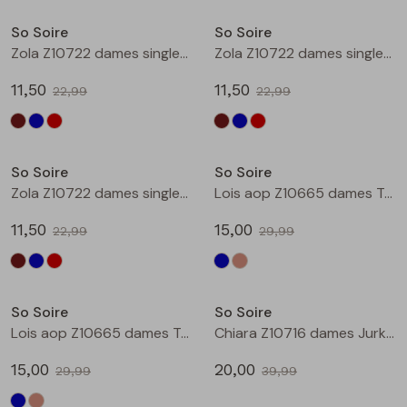
Buitenjack
So Soire
So Soire
Zola Z10722 dames singlet Bruin
Zola Z10722 dames singlet Kobalt
Bermuda's
11,50
11,50
22,99
22,99
Piraat broeken
Sale
Sale
Lange broeken
So Soire
So Soire
Zola Z10722 dames singlet Rood
Lois aop Z10665 dames T-shirt km Indigo
Rokken
11,50
15,00
22,99
29,99
Sale
Sale
So Soire
So Soire
Lois aop Z10665 dames T-shirt km Taupe
Chiara Z10716 dames Jurk Petrol
15,00
20,00
29,99
39,99