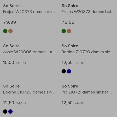
So Soire
So Soire
Blouses lange mouw
Bermuda's
Jackjes
Lange broeken
Lange broeken
Frejus W20373 dames buiten jack Groen
Frejus W20373 dames buiten jack Ecru naturel
79,99
79,99
Sweatshirts
Lange broek
Jassen
Leggings
Sale
Sale
Pullover
Bermudas
Rokken
So Soire
So Soire
Josie W20006 dames Jurk Bruin
Bodine Z10720 dames singlet Zwart
Vesten
Lange broeken
Sweatshirts
15,00
12,50
29,99
24,99
Gilet spencers
Leggings
T-shirts lange mouw
Sale
Sale
So Soire
So Soire
Jackjes
Rokken
Tops
Bodine Z10720 dames singlet Marine
Pip Z10721 dames singlet Ecru
Blazers
Vesten
12,50
12,50
24,99
24,99
Sale
Sale