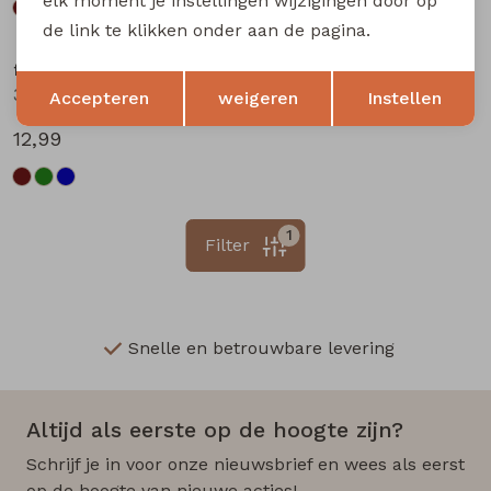
elk moment je instellingen wijzigingen door op
de link te klikken onder aan de pagina.
flinq newborn
Opslaan
Terug
3312201 W20304 baby jongens lange broek Marine
Accepteren
weigeren
Instellen
12,99
1
Filter
Snelle en betrouwbare levering
Altijd als eerste op de hoogte zijn?
Schrijf je in voor onze nieuwsbrief en wees als eerst
op de hoogte van nieuwe acties!