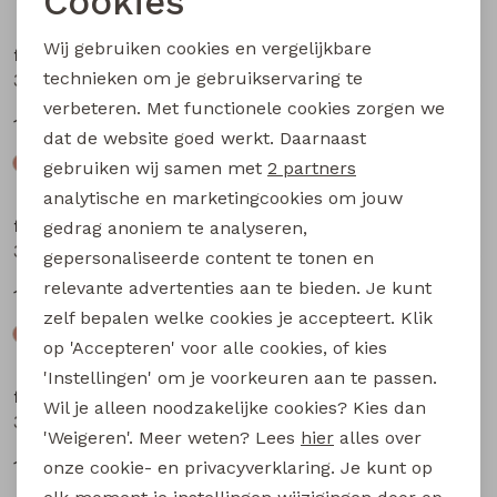
Cookies
Noodzakelijke cookies
Wij gebruiken cookies en vergelijkbare
flinq newborn
flinq newborn
Personalisatie cookies
technieken om je gebruikservaring te
3312402 W20309 baby jongens sweater Marine
3312200 W20303 baby jongens lange broek Taupe
verbeteren. Met functionele cookies zorgen we
Analytische cookies
12,99
12,99
dat de website goed werkt. Daarnaast
Marketing cookies
gebruiken wij samen met
2 partners
analytische en marketingcookies om jouw
flinq newborn
flinq newborn
gedrag anoniem te analyseren,
3312200 W20303 baby jongens lange broek Bruin
3312200 W20303 baby jongens lange broek Groen mos
gepersonaliseerde content te tonen en
relevante advertenties aan te bieden. Je kunt
12,99
12,99
zelf bepalen welke cookies je accepteert. Klik
op 'Accepteren' voor alle cookies, of kies
'Instellingen' om je voorkeuren aan te passen.
flinq newborn
flinq newborn
Wil je alleen noodzakelijke cookies? Kies dan
3312201 W20304 baby jongens lange broek Bruin
3312201 W20304 baby jongens lange broek Groen mos
'Weigeren'. Meer weten? Lees
hier
alles over
12,99
12,99
onze cookie- en privacyverklaring. Je kunt op