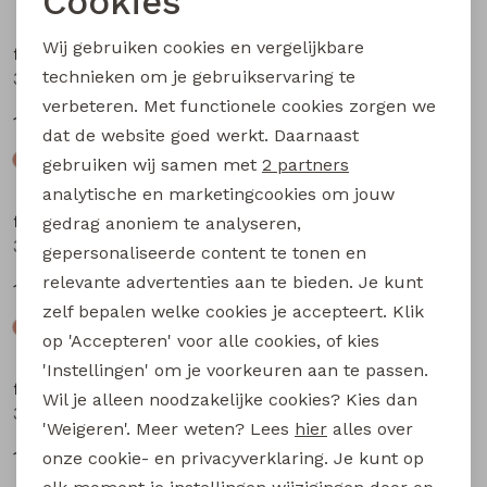
Cookies
Noodzakelijke cookies
Wij gebruiken cookies en vergelijkbare
flinq newborn
flinq newborn
Personalisatie cookies
technieken om je gebruikservaring te
3312402 W20309 baby jongens sweater Marine
3312200 W20303 baby jongens lange broek Taupe
verbeteren. Met functionele cookies zorgen we
Analytische cookies
12,99
12,99
dat de website goed werkt. Daarnaast
Marketing cookies
gebruiken wij samen met
2 partners
analytische en marketingcookies om jouw
flinq newborn
flinq newborn
gedrag anoniem te analyseren,
3312200 W20303 baby jongens lange broek Bruin
3312200 W20303 baby jongens lange broek Groen mos
gepersonaliseerde content te tonen en
relevante advertenties aan te bieden. Je kunt
12,99
12,99
zelf bepalen welke cookies je accepteert. Klik
op 'Accepteren' voor alle cookies, of kies
'Instellingen' om je voorkeuren aan te passen.
flinq newborn
flinq newborn
Wil je alleen noodzakelijke cookies? Kies dan
3312201 W20304 baby jongens lange broek Bruin
3312201 W20304 baby jongens lange broek Groen mos
'Weigeren'. Meer weten? Lees
hier
alles over
12,99
12,99
onze cookie- en privacyverklaring. Je kunt op