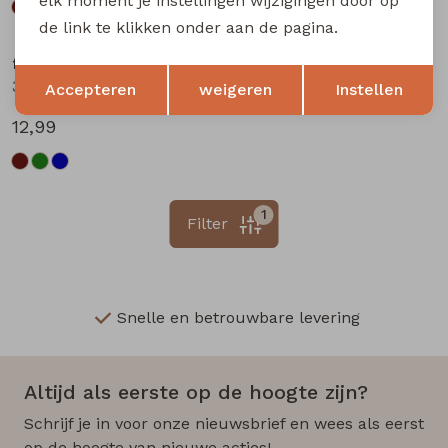
elk moment je instellingen wijzigingen door op
de link te klikken onder aan de pagina.
flinq newborn
Opslaan
Terug
3312201 W20304 baby jongens lange broek Marine
Accepteren
weigeren
Instellen
12,99
1
Filter
Snelle en betrouwbare levering
Altijd als eerste op de hoogte zijn?
Schrijf je in voor onze nieuwsbrief en wees als eerst
op de hoogte van nieuwe acties!