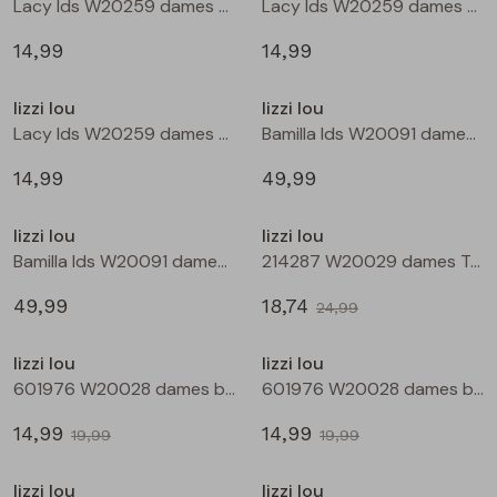
Lacy lds W20259 dames T-shirt lm Bruin donker
Lacy lds W20259 dames T-shirt lm Wijnrood
Blouses lange mouw
Bermuda's
Jackjes
Lange broeken
Lange broeken
14,99
14,99
Nieuw
Nieuw
lizzi lou
lizzi lou
Sweatshirts
Lange broek
Jassen
Leggings
Lacy lds W20259 dames T-shirt lm Zwart
Bamilla lds W20091 dames denim jack Kit
Pullover
Bermudas
Rokken
14,99
49,99
Nieuw
Sale
lizzi lou
lizzi lou
Vesten
Lange broeken
Sweatshirts
Bamilla lds W20091 dames denim jack Bruin
214287 W20029 dames T-shirt km Wijnrood
49,99
18,74
Gilet spencers
Leggings
T-shirts lange mouw
24,99
Sale
Sale
lizzi lou
lizzi lou
Jackjes
Rokken
Tops
601976 W20028 dames bermuda Wijnrood
601976 W20028 dames bermuda Marine
14,99
14,99
Blazers
Vesten
19,99
19,99
Sale
Sale
lizzi lou
lizzi lou