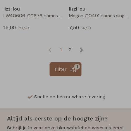
lizzi lou
lizzi lou
LW40606 Z10676 dames rok kort Zwart
Megan Z10491 dames singlet Ecru
15,00
7,50
29,99
14,99
1
2
1
Filter
Snelle en betrouwbare levering
Altijd als eerste op de hoogte zijn?
Schrijf je in voor onze nieuwsbrief en wees als eerst