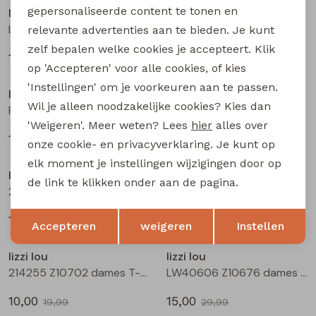
gepersonaliseerde content te tonen en
lizzi lou
lizzi lou
Lotti Z10479 dames pullover Groen mos
Lotti Z10479 dames pullover Rood
relevante advertenties aan te bieden. Je kunt
zelf bepalen welke cookies je accepteert. Klik
17,50
17,50
34,99
34,99
Sale
Sale
op 'Accepteren' voor alle cookies, of kies
'Instellingen' om je voorkeuren aan te passen.
lizzi lou
lizzi lou
Wil je alleen noodzakelijke cookies? Kies dan
Pippa Z10480 dames gilet/hes Ecru
Pippa Z10480 dames gilet/hes Blauw licht
'Weigeren'. Meer weten? Lees
hier
alles over
15,00
15,00
29,99
29,99
onze cookie- en privacyverklaring. Je kunt op
Sale
Sale
elk moment je instellingen wijzigingen door op
lizzi lou
lizzi lou
de link te klikken onder aan de pagina.
214255 Z10702 dames T-shirt km Geel
214255 Z10702 dames T-shirt km Kit
Opslaan
Terug
10,00
10,00
19,99
19,99
Accepteren
weigeren
Instellen
Sale
Sale
lizzi lou
lizzi lou
214255 Z10702 dames T-shirt km Groen mos
LW40606 Z10676 dames rok kort Mos
10,00
15,00
19,99
29,99
Sale
Sale