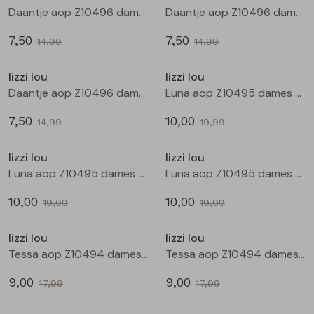
Buitenjack
Daantje aop Z10496 dames T-shirt km Zwart
Daantje aop Z10496 dames T-shirt km Kit
7,50
7,50
Bermuda's
14,99
14,99
Sale
Sale
lizzi lou
lizzi lou
Piraat broeken
Daantje aop Z10496 dames T-shirt km Marine
Luna aop Z10495 dames bloese km Zwart
7,50
10,00
Lange broeken
14,99
19,99
Sale
Sale
lizzi lou
lizzi lou
Rokken
Luna aop Z10495 dames bloese km Kit
Luna aop Z10495 dames bloese km Marine
10,00
10,00
19,99
19,99
Sale
Sale
lizzi lou
lizzi lou
Tessa aop Z10494 dames bermuda Zwart
Tessa aop Z10494 dames bermuda Marine
9,00
9,00
17,99
17,99
Sale
Sale