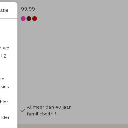
99,99
atie
en we
et
2
ke
 kies
hier
Al meer dan 40 jaar
familiebedrijf
onder