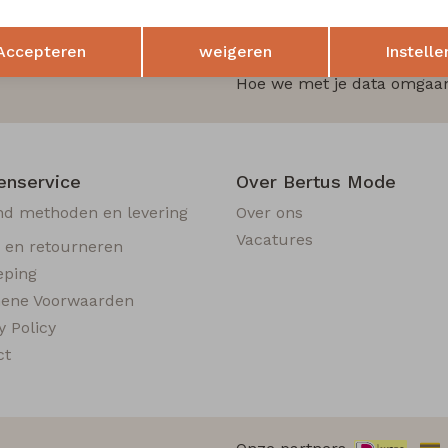
e zijn?
Opslaan
Terug
Accepteren
weigeren
Instelle
 als eerst op de hoogte van
Hoe we met je data omgaan?
enservice
Over Bertus Mode
nd methoden en levering
Over ons
Vacatures
n en retourneren
eping
ene Voorwaarden
y Policy
ct