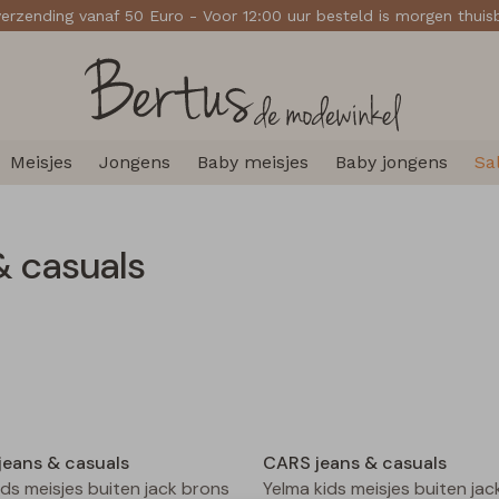
verzending vanaf 50 Euro - Voor 12:00 uur besteld is morgen thui
Meisjes
Jongens
Baby meisjes
Baby jongens
Sa
& casuals
Nieuw
jeans & casuals
CARS jeans & casuals
ids meisjes buiten jack brons