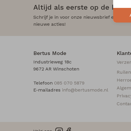
Altijd als eerste op de hoogt
Schrijf je in voor onze nieuwsbrief en wees
nieuwe acties!
Bertus Mode
Klant
Industrieweg 18c
Verze
9672 AR Winschoten
Ruile
Herro
Telefoon
085 070 5879
Algem
E-mailadres
info@bertusmode.nl
Privac
Conta