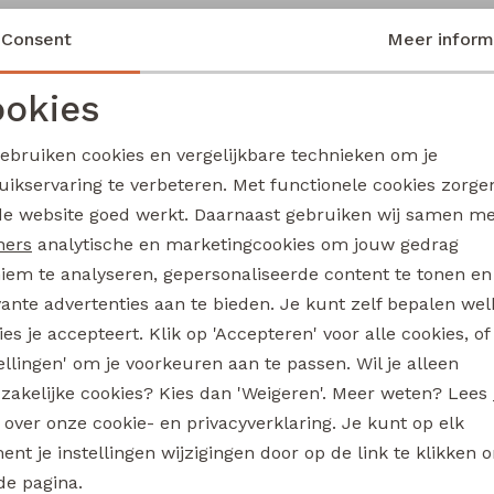
99,99
Consent
Meer inform
okies
Noodzakelijke cookies
Personalisatie cookies
gebruiken cookies en vergelijkbare technieken om je
uikservaring te verbeteren. Met functionele cookies zorg
Analytische cookies
Marketing cookies
de website goed werkt. Daarnaast gebruiken wij samen m
ners
analytische en marketingcookies om jouw gedrag
iem te analyseren, gepersonaliseerde content te tonen en
vante advertenties aan te bieden. Je kunt zelf bepalen wel
es je accepteert. Klik op 'Accepteren' voor alle cookies, of
tellingen' om je voorkeuren aan te passen. Wil je alleen
zakelijke cookies? Kies dan 'Weigeren'. Meer weten? Lees
n betrouwbare
Voor 12:00 uur besteld is morgen
s over onze cookie- en privacyverklaring. Je kunt op elk
thuisbezorgd
nt je instellingen wijzigingen door op de link te klikken 
de pagina.