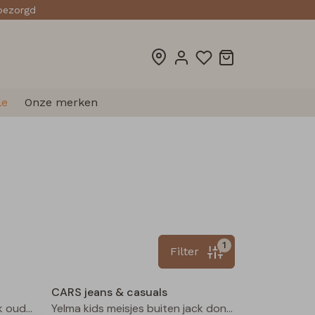
sbezorgd
le
Onze merken
1
Filter
Nieuw
Nieuw
CARS jeans & casuals
Yelma kids meisjes buiten jack oud rose
Yelma kids meisjes buiten jack donker bruin