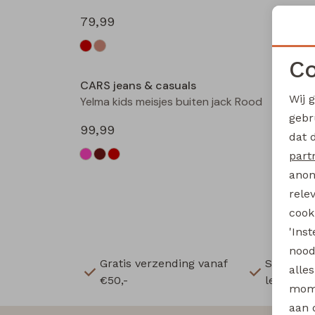
79,99
79,99
Nieuw
Co
CARS jeans & casuals
Wij 
Yelma kids meisjes buiten jack Rood
gebr
99,99
dat 
part
anon
rele
cooki
'Ins
nood
Gratis verzending vanaf
Snelle e
alle
€50,-
levering
mome
aan 