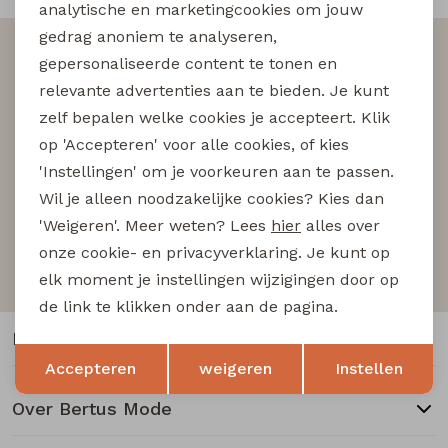
Buitenjack
analytische en marketingcookies om jouw
gedrag anoniem te analyseren,
Altijd als eerste op de hoogte zijn?
Bermuda's
gepersonaliseerde content te tonen en
Schrijf je in voor onze nieuwsbrief en wees als eerst
relevante advertenties aan te bieden. Je kunt
op de hoogte van nieuwe acties!
Piraat broeken
zelf bepalen welke cookies je accepteert. Klik
op 'Accepteren' voor alle cookies, of kies
'Instellingen' om je voorkeuren aan te passen.
Lange broeken
Wil je alleen noodzakelijke cookies? Kies dan
Aanmelden
'Weigeren'. Meer weten? Lees
hier
alles over
Rokken
Hoe we met je data omgaan? Bekijk dit in onze
onze cookie- en privacyverklaring. Je kunt op
privacyverklaring.
elk moment je instellingen wijzigingen door op
de link te klikken onder aan de pagina.
Klantenservice
Opslaan
Terug
Accepteren
weigeren
Instellen
Over Bertus Mode