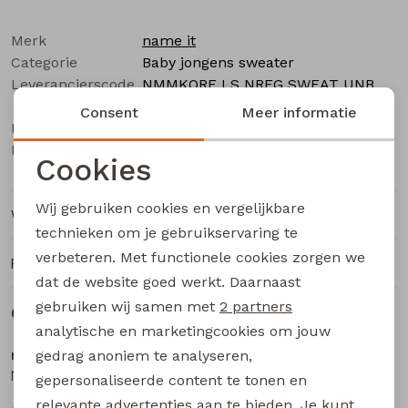
Buitenjack
Merk
name it
Bermuda's
Categorie
Baby jongens sweater
Leverancierscode
NMMKORE LS NREG SWEAT UNB
Piraat broeken
BOX
Consent
Meer informatie
Bestelcode
515000366
Kleur
Blue
Lange broeken
Cookies
Noodzakelijke cookies
Wij gebruiken cookies en vergelijkbare
Rokken
Winkelvoorraad
Personalisatie cookies
technieken om je gebruikservaring te
verbeteren. Met functionele cookies zorgen we
Analytische cookies
Ruilen en retourneren
dat de website goed werkt. Daarnaast
Marketing cookies
gebruiken wij samen met
2 partners
Gerelateerde producten
analytische en marketingcookies om jouw
name it
name it
gedrag anoniem te analyseren,
NMMLANE LS NREG SWEAT BRU baby jongens sweater White
NMMLANE LS NREG SWEAT BRU baby jongens sweater Blue
gepersonaliseerde content te tonen en
relevante advertenties aan te bieden. Je kunt