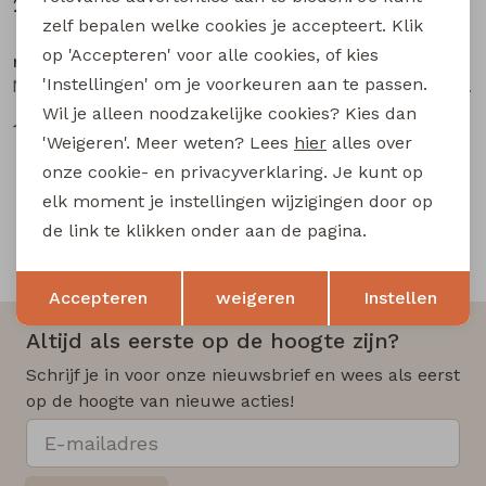
26,99
26,99
zelf bepalen welke cookies je accepteert. Klik
op 'Accepteren' voor alle cookies, of kies
name it
name it
'Instellingen' om je voorkeuren aan te passen.
NMMKORE LS NREG SWEAT UNB BOX baby jongens sweater Grey
NMMVIMO LS SWEAT BRU NOOS baby jongens sweater Brown
Wil je alleen noodzakelijke cookies? Kies dan
19,99
14,99
'Weigeren'. Meer weten? Lees
hier
alles over
onze cookie- en privacyverklaring. Je kunt op
elk moment je instellingen wijzigingen door op
de link te klikken onder aan de pagina.
Snelle en betrouwbare levering
Opslaan
Terug
Accepteren
weigeren
Instellen
Altijd als eerste op de hoogte zijn?
Schrijf je in voor onze nieuwsbrief en wees als eerst
op de hoogte van nieuwe acties!