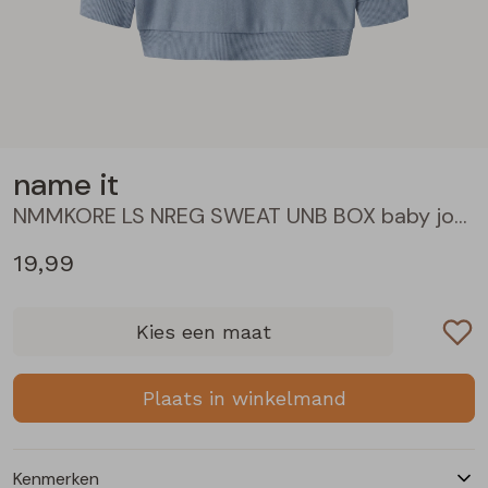
Blouses lange mouw
Bermuda's
Jackjes
Lange broeken
Lange broeken
Sweatshirts
Lange broek
Jassen
Leggings
Pullover
Bermudas
Rokken
name it
NMMKORE LS NREG SWEAT UNB BOX baby jongens sweater Blue
Vesten
Lange broeken
Sweatshirts
19,99
Gilet spencers
Leggings
T-shirts lange mouw
Kies een maat
Jackjes
Rokken
Tops
Plaats in winkelmand
Blazers
Vesten
Kenmerken