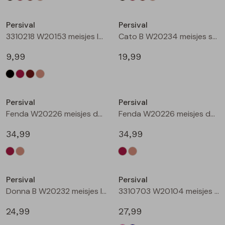
Nieuw
Nieuw
Persival
Persival
3310218 W20153 meisjes legging Taupe
Cato B W20234 meisjes sweatshirt Wijnrood
9,99
19,99
Nieuw
Nieuw
Persival
Persival
Fenda W20226 meisjes denim jack Wijnrood
Fenda W20226 meisjes denim jack Zand
34,99
34,99
Nieuw
Nieuw
Persival
Persival
Donna B W20232 meisjes lange broek Wijnrood
3310703 W20104 meisjes Jurk Cerise
24,99
27,99