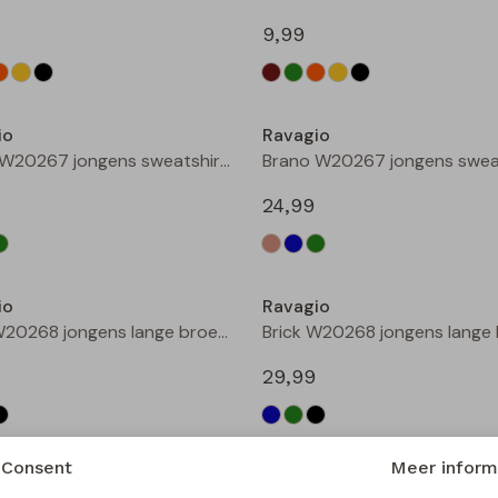
9,99
Nieuw
io
Ravagio
Brano W20267 jongens sweatshirt Zand
24,99
Nieuw
io
Ravagio
Brick W20268 jongens lange broek Groen donker
29,99
Nieuw
Consent
Meer inform
io
Ravagio