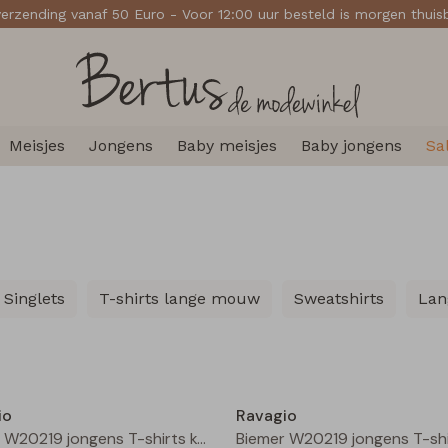
verzending vanaf 50 Euro - Voor 12:00 uur besteld is morgen thui
Meisjes
Jongens
Baby meisjes
Baby jongens
Sa
Singlets
T-shirts lange mouw
Sweatshirts
Lan
Nieuw
io
Ravagio
Biemer W20219 jongens T-shirts korte mouw Mint