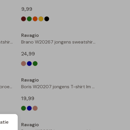
9,99
Nieuw
Nieuw
Ravagio
Brano W20267 jongens sweatshirt Raf
Brano W20267 jongens sweatshirt Mint
24,99
Nieuw
Nieuw
Ravagio
Brick W20268 jongens lange broek Zwart
Boris W20207 jongens T-shirt lm Groen donker
19,99
atie
Ravagio