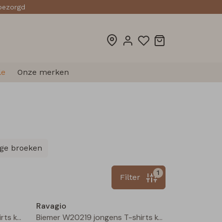
sbezorgd
le
Onze merken
ge broeken
1
Filter
Nieuw
Nieuw
Ravagio
Biemer W20219 jongens T-shirts korte mouw Oranje roest
Biemer W20219 jongens T-shirts korte mouw Geel