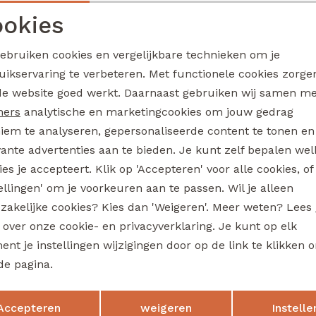
Boris W20207 jongens T-shirt lm Ecru melee
okies
22,99
Noodzakelijke cookies
Personalisatie cookies
gebruiken cookies en vergelijkbare technieken om je
uikservaring te verbeteren. Met functionele cookies zorg
Analytische cookies
Marketing cookies
de website goed werkt. Daarnaast gebruiken wij samen m
io
Ravagio
Bogan W20218 jongens sweatshirt Oranje
ners
analytische en marketingcookies om jouw gedrag
iem te analyseren, gepersonaliseerde content te tonen en
22,99
vante advertenties aan te bieden. Je kunt zelf bepalen wel
es je accepteert. Klik op 'Accepteren' voor alle cookies, of
tellingen' om je voorkeuren aan te passen. Wil je alleen
io
Ravagio
zakelijke cookies? Kies dan 'Weigeren'. Meer weten? Lees
Bez W20208 jongens T-shirt lm Marine
s over onze cookie- en privacyverklaring. Je kunt op elk
nt je instellingen wijzigingen door op de link te klikken 
17,99
de pagina.
Sale
Opslaan
Terug
Accepteren
weigeren
Instelle
io
Ravagio