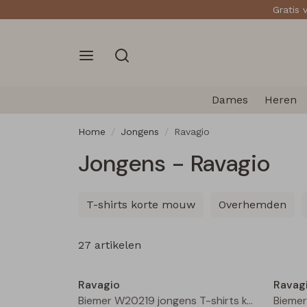
Gratis 
Dames
Heren
Home
Jongens
Ravagio
Jongens - Ravagio
T-shirts korte mouw
Overhemden
27 artikelen
Nieuw
Ravagio
Ravag
Biemer W20219 jongens T-shirts korte mouw Beige