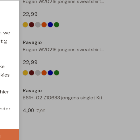
Bogan W20218 jongens sweatshirt Geel
Bogan W20218 jongens sweatshirt Beige
22,99
en we
et
2
Ravagio
Bogan W20218 jongens sweatshirt Kobalt
Bogan W20218 jongens sweatshirt Mint
22,99
ke
 kies
Sale
Ravagio
hier
Bez W20208 jongens T-shirt lm Bruin
B61H-02 Z10683 jongens singlet Kit
onder
4,00
7,99
Sale
n