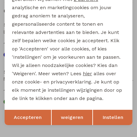
analytische en marketingcookies om jouw
Gerelateerde producten
Sale
Sale
gedrag anoniem te analyseren,
gepersonaliseerde content te tonen en
So Soire
So Soire
Lois aop Z10665 dames T-shirt km Indigo
Lois aop Z10665 dames T-shirt km Taupe
relevante advertenties aan te bieden. Je kunt
zelf bepalen welke cookies je accepteert. Klik
15,00
15,00
29,99
29,99
op 'Accepteren' voor alle cookies, of kies
'Instellingen' om je voorkeuren aan te passen.
Sale
Sale
Wil je alleen noodzakelijke cookies? Kies dan
So Soire
So Soire
'Weigeren'. Meer weten? Lees
hier
alles over
May Z10647 dames T-shirt km Army
Fabia Z10657 dames T-shirt km Paars
onze cookie- en privacyverklaring. Je kunt op
elk moment je instellingen wijzigingen door op
14,00
14,00
27,99
27,99
de link te klikken onder aan de pagina.
Opslaan
Terug
Accepteren
weigeren
Instellen