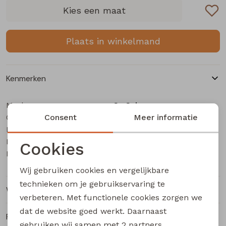
Buitenjack
Kies een maat
Bermuda's
Plaats in winkelmand
Piraat broeken
Kenmerken
Lange broeken
Merk
So Soire
Categorie
Rokken
Consent
Dames T-Shirt km
Meer informatie
Leverancierscode
Tamara Z10655
Bestelcode
203002548
Cookies
Kleur
Indigo
Noodzakelijke cookies
Wij gebruiken cookies en vergelijkbare
Personalisatie cookies
technieken om je gebruikservaring te
Winkelvoorraad
verbeteren. Met functionele cookies zorgen we
Analytische cookies
dat de website goed werkt. Daarnaast
Ruilen en retourneren
Marketing cookies
gebruiken wij samen met
2 partners