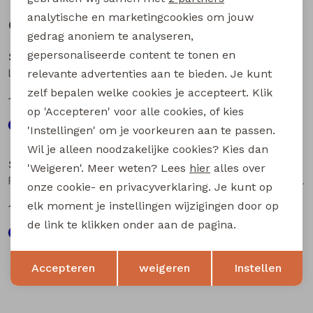
analytische en marketingcookies om jouw
Gerelateerde producten
Sale
Sale
gedrag anoniem te analyseren,
gepersonaliseerde content te tonen en
So Soire
So Soire
Lois aop Z10665 dames T-shirt km Indigo
Lois aop Z10665 dames T-shirt km Taupe
relevante advertenties aan te bieden. Je kunt
zelf bepalen welke cookies je accepteert. Klik
15,00
15,00
29,99
29,99
op 'Accepteren' voor alle cookies, of kies
'Instellingen' om je voorkeuren aan te passen.
Sale
Sale
Wil je alleen noodzakelijke cookies? Kies dan
So Soire
So Soire
'Weigeren'. Meer weten? Lees
hier
alles over
Fabia Z10657 dames T-shirt km Paars
Fabia Z10657 dames T-shirt km Kobalt
onze cookie- en privacyverklaring. Je kunt op
elk moment je instellingen wijzigingen door op
14,00
14,00
27,99
27,99
de link te klikken onder aan de pagina.
Opslaan
Terug
Accepteren
weigeren
Instellen