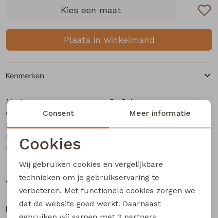
Buitenjack
Kies een maat
Bermuda's
Plaats in winkelmand
Piraat broeken
Kenmerken
Lange broeken
Merk
So Soire
Categorie
Rokken
Consent
Dames T-Shirt km
Meer informatie
Leverancierscode
Tamara Z10655
Bestelcode
203002549
Cookies
Kleur
Taupe
Noodzakelijke cookies
Wij gebruiken cookies en vergelijkbare
Personalisatie cookies
technieken om je gebruikservaring te
Winkelvoorraad
verbeteren. Met functionele cookies zorgen we
Analytische cookies
dat de website goed werkt. Daarnaast
Ruilen en retourneren
Marketing cookies
gebruiken wij samen met
2 partners