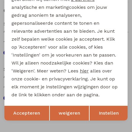
analytische en marketingcookies om jouw
Gerelateerde producten
Sale
Sale
gedrag anoniem te analyseren,
gepersonaliseerde content te tonen en
Stonecast
Stonecast
Asinne men Z10373 heren polo Marine
Asinne men Z10373 heren polo Groen
relevante advertenties aan te bieden. Je kunt
zelf bepalen welke cookies je accepteert. Klik
12,50
12,50
24,99
24,99
op 'Accepteren' voor alle cookies, of kies
'Instellingen' om je voorkeuren aan te passen.
Sale
Sale
Wil je alleen noodzakelijke cookies? Kies dan
Stonecast
Stonecast
'Weigeren'. Meer weten? Lees
hier
alles over
Asinne men Z10373 heren polo Oranje
Artus men Z10376 heren polo Oranje
onze cookie- en privacyverklaring. Je kunt op
elk moment je instellingen wijzigingen door op
12,50
15,00
24,99
29,99
de link te klikken onder aan de pagina.
Opslaan
Terug
Accepteren
weigeren
Instellen