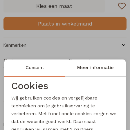
Buitenjack
Kies een maat
Bermuda's
Plaats in winkelmand
Piraat broeken
Kenmerken
Lange broeken
Merk
Stonecast
Categorie
Rokken
Consent
Heren polo
Meer informatie
Leverancierscode
Age men Z10360
Bestelcode
106000422
Cookies
Kleur
Zwart
Noodzakelijke cookies
Wij gebruiken cookies en vergelijkbare
Personalisatie cookies
technieken om je gebruikservaring te
Winkelvoorraad
verbeteren. Met functionele cookies zorgen we
Analytische cookies
dat de website goed werkt. Daarnaast
Ruilen en retourneren
Marketing cookies
gebruiken wij samen met
2 partners