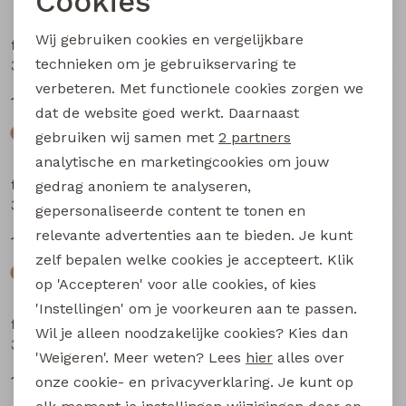
Cookies
Noodzakelijke cookies
Wij gebruiken cookies en vergelijkbare
flinq newborn
flinq newborn
Personalisatie cookies
technieken om je gebruikservaring te
3312402 W20309 baby jongens sweater Marine
3312200 W20303 baby jongens lange broek Taupe
verbeteren. Met functionele cookies zorgen we
Analytische cookies
12,99
12,99
dat de website goed werkt. Daarnaast
Marketing cookies
gebruiken wij samen met
2 partners
analytische en marketingcookies om jouw
flinq newborn
flinq newborn
gedrag anoniem te analyseren,
3312200 W20303 baby jongens lange broek Bruin
3312200 W20303 baby jongens lange broek Groen mos
gepersonaliseerde content te tonen en
relevante advertenties aan te bieden. Je kunt
12,99
12,99
zelf bepalen welke cookies je accepteert. Klik
op 'Accepteren' voor alle cookies, of kies
'Instellingen' om je voorkeuren aan te passen.
flinq newborn
flinq newborn
Wil je alleen noodzakelijke cookies? Kies dan
3312201 W20304 baby jongens lange broek Bruin
3312201 W20304 baby jongens lange broek Groen mos
'Weigeren'. Meer weten? Lees
hier
alles over
12,99
12,99
onze cookie- en privacyverklaring. Je kunt op