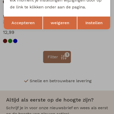
elk moment je instellingen wijzigingen door op
de link te klikken onder aan de pagina.
flinq newborn
Opslaan
Terug
3312201 W20304 baby jongens lange broek Marine
Accepteren
weigeren
Instellen
12,99
1
Filter
Snelle en betrouwbare levering
Altijd als eerste op de hoogte zijn?
Schrijf je in voor onze nieuwsbrief en wees als eerst
op de hoogte van nieuwe acties!