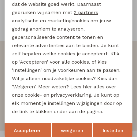
Filter
Buitenjack
dat de website goed werkt. Daarnaast
Marketing cookies
gebruiken wij samen met
2 partners
Bermuda's
analytische en marketingcookies om jouw
gedrag anoniem te analyseren,
Snelle en betrouwbare levering
Piraat broeken
gepersonaliseerde content te tonen en
relevante advertenties aan te bieden. Je kunt
Altijd als eerste op de hoogte zijn?
Lange broeken
zelf bepalen welke cookies je accepteert. Klik
Schrijf je in voor onze nieuwsbrief en wees als eerst
op 'Accepteren' voor alle cookies, of kies
op de hoogte van nieuwe acties!
'Instellingen' om je voorkeuren aan te passen.
Rokken
Wil je alleen noodzakelijke cookies? Kies dan
'Weigeren'. Meer weten? Lees
hier
alles over
onze cookie- en privacyverklaring. Je kunt op
Aanmelden
elk moment je instellingen wijzigingen door op
de link te klikken onder aan de pagina.
Hoe we met je data omgaan? Bekijk dit in onze
privacyverklaring.
Opslaan
Terug
Accepteren
weigeren
Instellen