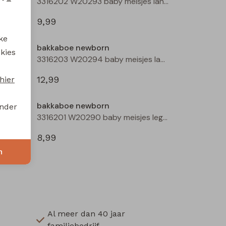
3316202 W20293 baby meisjes lange broek Ecru
3316202 W20293 baby meisjes lange broek Mauve
9,99
ke
bakkaboe newborn
 kies
3316203 W20294 baby meisjes lange broek Peach
3316203 W20294 baby meisjes lange broek Taupe
12,99
hier
bakkaboe newborn
onder
3316201 W20290 baby meisjes legging Ecru melee
3316201 W20290 baby meisjes legging Peach
8,99
n
Al meer dan 40 jaar
familiebedrijf