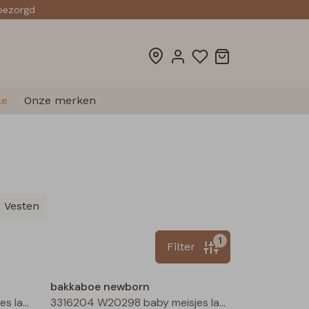
sbezorgd
le
Onze merken
Vesten
1
Filter
Nieuw
Nieuw
bakkaboe newborn
3316204 W20298 baby meisjes lange broek Ecru
3316204 W20298 baby meisjes lange broek Rose