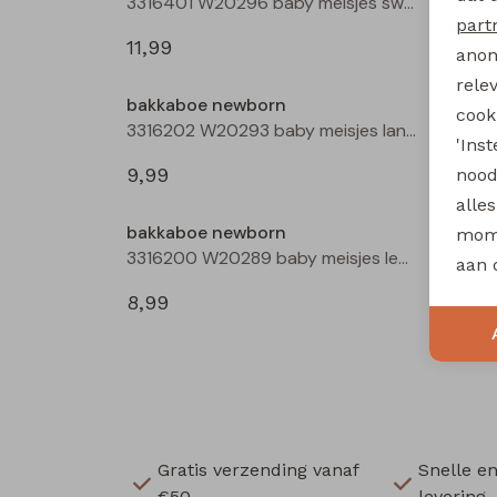
3316401 W20296 baby meisjes sweatshirt Rose
part
11,99
11,99
anon
rele
bakkaboe newborn
bakka
cooki
3316202 W20293 baby meisjes lange broek Aubergine
'Ins
9,99
12,99
nood
alle
bakkaboe newborn
bakka
mome
3316200 W20289 baby meisjes legging Ecru
aan 
8,99
8,99
Gratis verzending vanaf
Snelle e
€50,-
levering