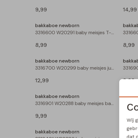
9,99
14,99
bakkaboe newborn
bakka
3316600 W20291 baby meisjes T-shirt lm Ecru melee
8,99
8,99
bakkaboe newborn
bakka
3316700 W20299 baby meisjes jurk Taupe
12,99
9,99
bakkaboe newborn
bakka
3316901 W20288 baby meisjes basismode Rose
Co
9,99
9,99
Wij 
gebr
bakkaboe newborn
bakka
dat 