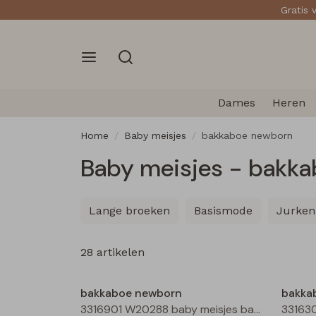
Gratis 
Dames
Heren
Home
Baby meisjes
bakkaboe newborn
Baby meisjes - bakk
Lange broeken
Basismode
Jurken
28 artikelen
Nieuw
bakkaboe newborn
bakka
3316901 W20288 baby meisjes basismode Ecru