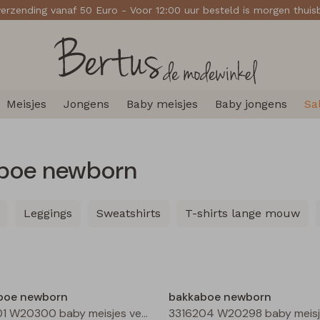
verzending vanaf 50 Euro - Voor 12:00 uur besteld is morgen thui
Meisjes
Jongens
Baby meisjes
Baby jongens
Sa
aboe newborn
Leggings
Sweatshirts
T-shirts lange mouw
Nieuw
boe newborn
bakkaboe newborn
3316301 W20300 baby meisjes vest Ecru melee