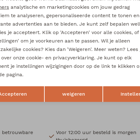
3316401 W20296 baby meisjes sweatshirt Paars donker
ners
analytische en marketingcookies om jouw gedrag
9,99
iem te analyseren, gepersonaliseerde content te tonen en
vante advertenties aan te bieden. Je kunt zelf bepalen wel
boe newborn
bakkaboe newborn
es je accepteert. Klik op 'Accepteren' voor alle cookies, of
3316203 W20294 baby meisjes lange broek Ecru
tellingen' om je voorkeuren aan te passen. Wil je alleen
12,99
zakelijke cookies? Kies dan 'Weigeren'. Meer weten? Lees
s over onze cookie- en privacyverklaring. Je kunt op elk
boe newborn
bakkaboe newborn
nt je instellingen wijzigingen door op de link te klikken 
3316200 W20289 baby meisjes legging Rose
de pagina.
8,99
Opslaan
Terug
Accepteren
weigeren
Instelle
n betrouwbare
Voor 12:00 uur besteld is morgen
thuisbezorgd