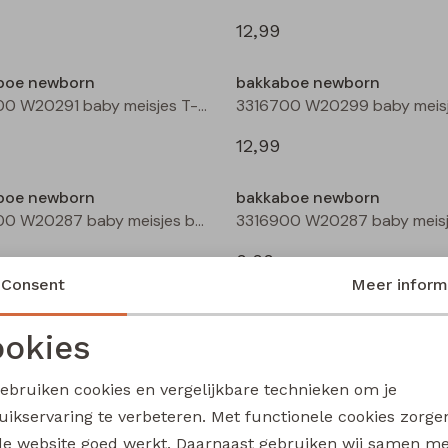
12,99
boe newborn
bakkaboe newborn
3316600 W20291 baby meisjes T-shirt lm Peach
12,99
boe newborn
bakkaboe newborn
3316900 W20287 baby meisjes basismode Ecru
9,99
Consent
Meer inform
boe newborn
bakkaboe newborn
3316902 W20292 baby meisjes basismode Ecru
okies
Noodzakelijke cookies
Personalisatie cookies
9,99
gebruiken cookies en vergelijkbare technieken om je
uikservaring te verbeteren. Met functionele cookies zorg
Analytische cookies
Marketing cookies
boe newborn
bakkaboe newborn
de website goed werkt. Daarnaast gebruiken wij samen m