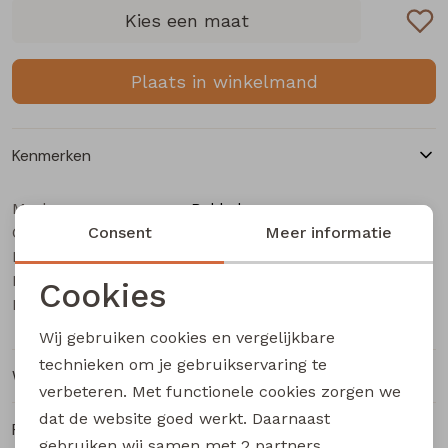
Buitenjack
Kies een maat
Bermuda's
Plaats in winkelmand
Piraat broeken
Kenmerken
Lange broeken
Merk
Bakkaboe
Categorie
Rokken
Consent
Baby meisjes lange broek
Meer informatie
Leverancierscode
3315208 W20187
Bestelcode
633000479
Cookies
Kleur
Bruin donker
Noodzakelijke cookies
Wij gebruiken cookies en vergelijkbare
Personalisatie cookies
technieken om je gebruikservaring te
Winkelvoorraad
verbeteren. Met functionele cookies zorgen we
Analytische cookies
dat de website goed werkt. Daarnaast
Ruilen en retourneren
Marketing cookies
gebruiken wij samen met
2 partners