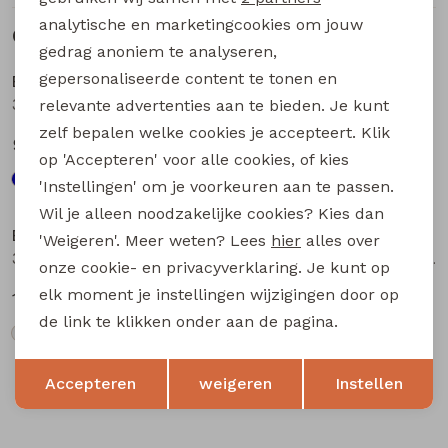
analytische en marketingcookies om jouw
Gerelateerde producten
gedrag anoniem te analyseren,
gepersonaliseerde content te tonen en
Bakkaboe
Bakkaboe
3315207 W20178 baby meisjes lange broek Marine
3315207 W20178 baby meisjes lange broek Wijnrood
relevante advertenties aan te bieden. Je kunt
zelf bepalen welke cookies je accepteert. Klik
9,99
9,99
op 'Accepteren' voor alle cookies, of kies
'Instellingen' om je voorkeuren aan te passen.
Wil je alleen noodzakelijke cookies? Kies dan
Bakkaboe
Bakkaboe
'Weigeren'. Meer weten? Lees
hier
alles over
3315203 W20165 baby meisjes lange broek Cream
Sarra baby W20228 baby meisjes lange broek Bruin donker
onze cookie- en privacyverklaring. Je kunt op
elk moment je instellingen wijzigingen door op
19,99
12,99
de link te klikken onder aan de pagina.
Opslaan
Terug
Accepteren
weigeren
Instellen