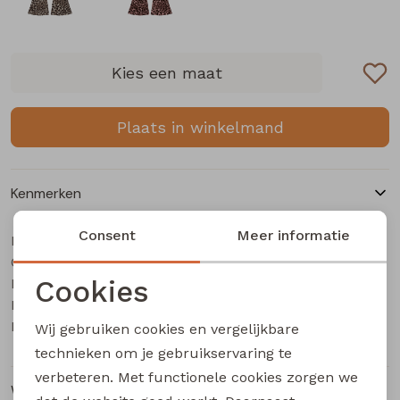
Buitenjack
Bermuda's
Kies een maat
Piraat broeken
Plaats in winkelmand
Lange broeken
Kenmerken
Rokken
Consent
Meer informatie
Merk
Bakkaboe
Categorie
Baby meisjes lange broek
Cookies
Leverancierscode
3315211 W20191
Bestelcode
633000490
Noodzakelijke cookies
Kleur
Taupe
Wij gebruiken cookies en vergelijkbare
Personalisatie cookies
technieken om je gebruikservaring te
verbeteren. Met functionele cookies zorgen we
Analytische cookies
Winkelvoorraad