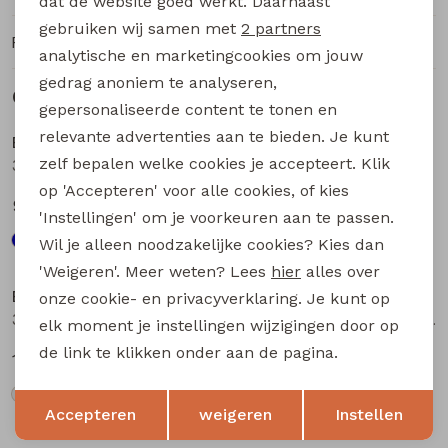
dat de website goed werkt. Daarnaast
Marketing cookies
gebruiken wij samen met
2 partners
Ruilen en retourneren
analytische en marketingcookies om jouw
gedrag anoniem te analyseren,
Gerelateerde producten
Nieuw
Nieuw
gepersonaliseerde content te tonen en
relevante advertenties aan te bieden. Je kunt
Bakkaboe
Bakkaboe
zelf bepalen welke cookies je accepteert. Klik
3315207 W20178 baby meisjes lange broek Marine
3315207 W20178 baby meisjes lange broek Wijnrood
op 'Accepteren' voor alle cookies, of kies
9,99
9,99
'Instellingen' om je voorkeuren aan te passen.
Wil je alleen noodzakelijke cookies? Kies dan
'Weigeren'. Meer weten? Lees
hier
alles over
Bakkaboe
Bakkaboe
onze cookie- en privacyverklaring. Je kunt op
3315203 W20165 baby meisjes lange broek Cream
Sarra baby W20228 baby meisjes lange broek Bruin donker
elk moment je instellingen wijzigingen door op
de link te klikken onder aan de pagina.
19,99
12,99
Opslaan
Terug
Accepteren
weigeren
Instellen