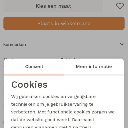
Buitenjack
Kies een maat
Bermuda's
Plaats in winkelmand
Piraat broeken
Kenmerken
Lange broeken
Merk
Bakkaboe
Categorie
Rokken
Consent
Baby meisjes legging
Meer informatie
Leverancierscode
3315213 W20194
Bestelcode
635000373
Cookies
Kleur
Taupe
Noodzakelijke cookies
Wij gebruiken cookies en vergelijkbare
Personalisatie cookies
technieken om je gebruikservaring te
Winkelvoorraad
verbeteren. Met functionele cookies zorgen we
Analytische cookies
dat de website goed werkt. Daarnaast
Ruilen en retourneren
Marketing cookies
gebruiken wij samen met
2 partners