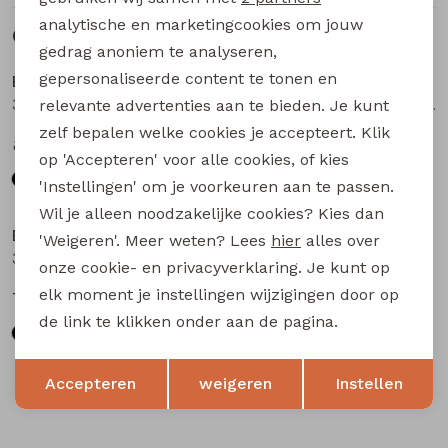
analytische en marketingcookies om jouw
Gerelateerde producten
gedrag anoniem te analyseren,
gepersonaliseerde content te tonen en
Bakkaboe
Bakkaboe
3315213 W20194 baby meisjes legging Zwart
3315213 W20194 baby meisjes legging Bruin donker
relevante advertenties aan te bieden. Je kunt
zelf bepalen welke cookies je accepteert. Klik
8,99
8,99
op 'Accepteren' voor alle cookies, of kies
'Instellingen' om je voorkeuren aan te passen.
Wil je alleen noodzakelijke cookies? Kies dan
Bakkaboe
Bakkaboe
'Weigeren'. Meer weten? Lees
hier
alles over
3315212 W20193 baby meisjes legging Zwart
3315212 W20193 baby meisjes legging Marine
onze cookie- en privacyverklaring. Je kunt op
elk moment je instellingen wijzigingen door op
7,99
7,99
de link te klikken onder aan de pagina.
Opslaan
Terug
Accepteren
weigeren
Instellen