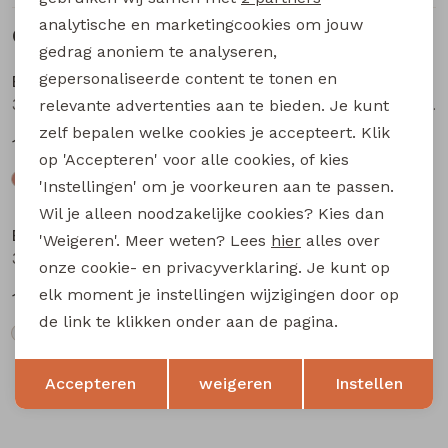
analytische en marketingcookies om jouw
Gerelateerde producten
gedrag anoniem te analyseren,
gepersonaliseerde content te tonen en
Bakkaboe
Bakkaboe
3315404 W20181 baby meisjes sweatshirt Rose
3315404 W20181 baby meisjes sweatshirt Perzik
relevante advertenties aan te bieden. Je kunt
zelf bepalen welke cookies je accepteert. Klik
14,99
14,99
op 'Accepteren' voor alle cookies, of kies
'Instellingen' om je voorkeuren aan te passen.
Wil je alleen noodzakelijke cookies? Kies dan
Bakkaboe
Bakkaboe
'Weigeren'. Meer weten? Lees
hier
alles over
3315405 W20182 baby meisjes sweatshirt Cream
3315405 W20182 baby meisjes sweatshirt Wijnrood
onze cookie- en privacyverklaring. Je kunt op
elk moment je instellingen wijzigingen door op
14,99
14,99
de link te klikken onder aan de pagina.
Opslaan
Terug
Accepteren
weigeren
Instellen