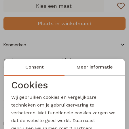
Buitenjack
Kies een maat
Bermuda's
Plaats in winkelmand
Piraat broeken
Kenmerken
Lange broeken
Merk
Bakkaboe
Categorie
Rokken
Consent
Baby meisjes sweatshirt
Meer informatie
Leverancierscode
3315404 W20181
Bestelcode
615000141
Cookies
Kleur
Taupe
Noodzakelijke cookies
Wij gebruiken cookies en vergelijkbare
Personalisatie cookies
technieken om je gebruikservaring te
Winkelvoorraad
verbeteren. Met functionele cookies zorgen we
Analytische cookies
dat de website goed werkt. Daarnaast
Ruilen en retourneren
Marketing cookies
gebruiken wij samen met
2 partners