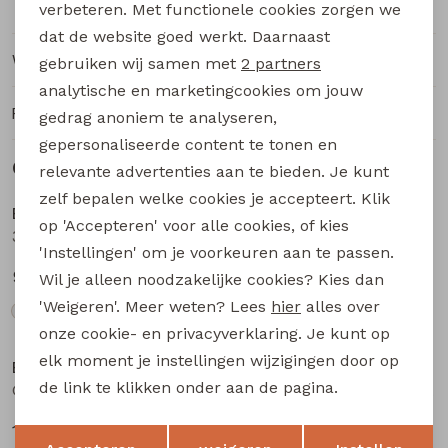
verbeteren. Met functionele cookies zorgen we
Analytische cookies
dat de website goed werkt. Daarnaast
Marketing cookies
Winkelvoorraad
gebruiken wij samen met
2 partners
analytische en marketingcookies om jouw
Ruilen en retourneren
gedrag anoniem te analyseren,
gepersonaliseerde content te tonen en
Gerelateerde producten
relevante advertenties aan te bieden. Je kunt
zelf bepalen welke cookies je accepteert. Klik
Bakkaboe
Bakkaboe
op 'Accepteren' voor alle cookies, of kies
3315604 W20177 baby meisjes T-shirt lm Cream
3315604 W20177 baby meisjes T-shirt lm Lila
'Instellingen' om je voorkeuren aan te passen.
9,99
9,99
Wil je alleen noodzakelijke cookies? Kies dan
'Weigeren'. Meer weten? Lees
hier
alles over
onze cookie- en privacyverklaring. Je kunt op
elk moment je instellingen wijzigingen door op
Bakkaboe
Bakkaboe
de link te klikken onder aan de pagina.
Olivia baby W20243 baby meisjes T-shirt lm Zwart
Olivia baby W20243 baby meisjes T-shirt lm Wijnrood
12,99
12,99
Opslaan
Terug