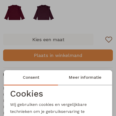
Buitenjack
Bermuda's
Piraat broeken
Kies een maat
Lange broeken
Plaats in winkelmand
Rokken
Kenmerken
Consent
Meer informatie
Merk
Bakkaboe
Cookies
Categorie
Baby meisjes T-Shirt lm
Noodzakelijke cookies
Leverancierscode
3315601 W20171
Wij gebruiken cookies en vergelijkbare
Bestelcode
605000551
Personalisatie cookies
technieken om je gebruikservaring te
Kleur
Cream