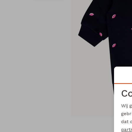
Co
Wij 
gebr
dat 
part