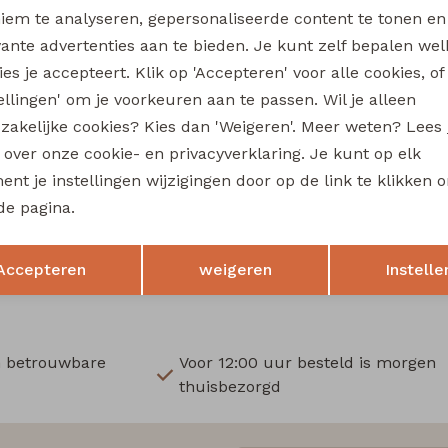
Wi
iem te analyseren, gepersonaliseerde content te tonen en
vante advertenties aan te bieden. Je kunt zelf bepalen wel
Ru
es je accepteert. Klik op 'Accepteren' voor alle cookies, of
tellingen' om je voorkeuren aan te passen. Wil je alleen
zakelijke cookies? Kies dan 'Weigeren'. Meer weten? Lees
s over onze cookie- en privacyverklaring. Je kunt op elk
nt je instellingen wijzigingen door op de link te klikken 
de pagina.
Opslaan
Terug
Accepteren
weigeren
Instelle
n betrouwbare
Voor 12:00 uur besteld is morgen
thuisbezorgd