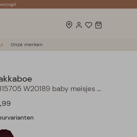
sbezorgd
le
Onze merken
akkaboe
3315705 W20189 baby meisjes jurk Marine
7,99
eurvarianten