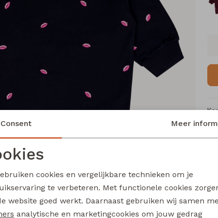
Ke
Consent
Meer inform
Me
Ca
okies
Le
Noodzakelijke cookies
Personalisatie cookies
Be
gebruiken cookies en vergelijkbare technieken om je
Kl
uikservaring te verbeteren. Met functionele cookies zorg
Analytische cookies
Marketing cookies
de website goed werkt. Daarnaast gebruiken wij samen m
ners
analytische en marketingcookies om jouw gedrag