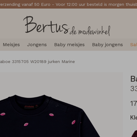
verzending vanaf 50 Euro - Voor 12:00 uur besteld is morgen thui
Meisjes
Jongens
Baby meisjes
Baby jongens
Sa
aboe 3315705 W20189 jurken Marine
B
1
Kl