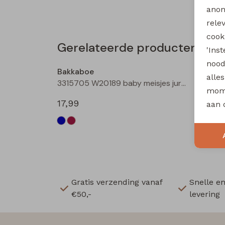
anon
rele
cooki
Gerelateerde producten
'Ins
nood
Bakkaboe
alle
3315705 W20189 baby meisjes jurk Wijnrood
mome
17,99
aan 
Gratis verzending vanaf
Snelle e
€50,-
levering