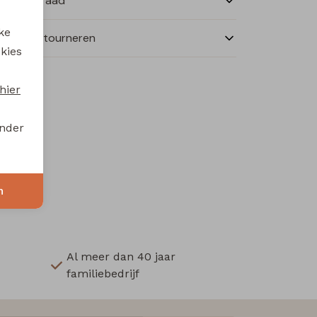
nkelvoorraad
ke
ilen en retourneren
 kies
hier
onder
n
Al meer dan 40 jaar
familiebedrijf