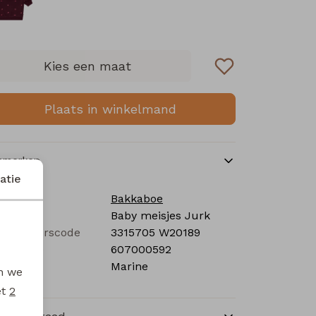
Kies een maat
Plaats in winkelmand
nmerken
atie
rk
Bakkaboe
tegorie
Baby meisjes Jurk
verancierscode
3315705 W20189
stelcode
607000592
eur
Marine
en we
et
2