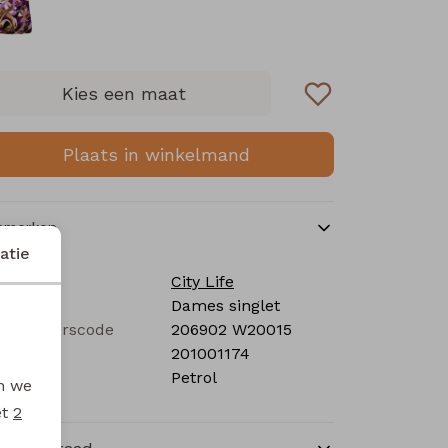
Kies een maat
Plaats in winkelmand
nmerken
atie
rk
City Life
tegorie
Dames singlet
verancierscode
206902 W20015
stelcode
201001174
eur
Petrol
en we
et
2