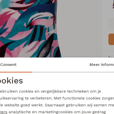
Ke
Consent
Meer inform
Me
Ca
okies
Le
Noodzakelijke cookies
Personalisatie cookies
Be
gebruiken cookies en vergelijkbare technieken om je
Kl
uikservaring te verbeteren. Met functionele cookies zorg
Analytische cookies
Marketing cookies
de website goed werkt. Daarnaast gebruiken wij samen m
ners
analytische en marketingcookies om jouw gedrag