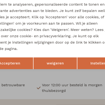
Wi
iem te analyseren, gepersonaliseerde content te tonen en
vante advertenties aan te bieden. Je kunt zelf bepalen wel
Ru
es je accepteert. Klik op 'Accepteren' voor alle cookies, of
tellingen' om je voorkeuren aan te passen. Wil je alleen
Sale
zakelijke cookies? Kies dan 'Weigeren'. Meer weten? Lees
fe
City Life
s over onze cookie- en privacyverklaring. Je kunt op elk
214286 W20012 dames singlet Petrol
nt je instellingen wijzigingen door op de link te klikken 
11,24
de pagina.
14,99
14,99
Opslaan
Terug
Accepteren
weigeren
Instelle
n betrouwbare
Voor 12:00 uur besteld is morgen
thuisbezorgd