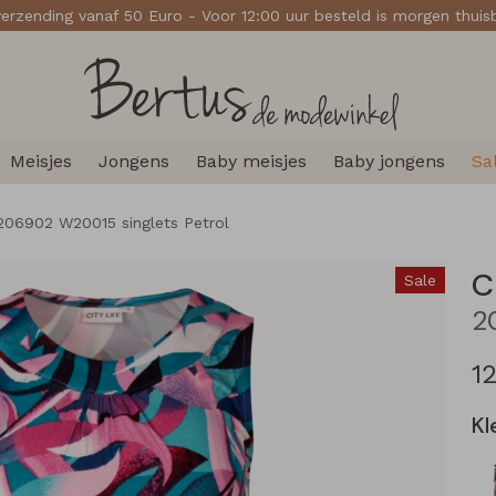
verzending vanaf 50 Euro - Voor 12:00 uur besteld is morgen thui
Meisjes
Jongens
Baby meisjes
Baby jongens
Sa
 206902 W20015 singlets Petrol
C
Sale
12
Kl