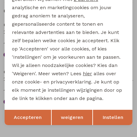
analytische en marketingcookies om jouw
Gerelateerde producten
Sale
Sale
gedrag anoniem te analyseren,
gepersonaliseerde content te tonen en
City Life
City Life
211571A-01* W20016 dames T-shirt km bruin
211571A-01* W20016 dames T-shirt km aubergine
relevante advertenties aan te bieden. Je kunt
zelf bepalen welke cookies je accepteert. Klik
13,49
13,49
17,99
17,99
op 'Accepteren' voor alle cookies, of kies
'Instellingen' om je voorkeuren aan te passen.
Sale
Sale
Wil je alleen noodzakelijke cookies? Kies dan
City Life
City Life
'Weigeren'. Meer weten? Lees
hier
alles over
213875 W20010 dames T-shirt km Petrol
213873 W20014 dames T-shirt km Bruin
onze cookie- en privacyverklaring. Je kunt op
elk moment je instellingen wijzigingen door op
13,49
13,49
17,99
17,99
de link te klikken onder aan de pagina.
Opslaan
Terug
Accepteren
weigeren
Instellen