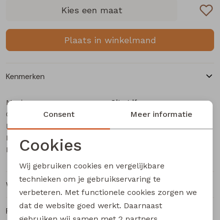
Buitenjack
Kies een maat
Bermuda's
Plaats in winkelmand
Piraat broeken
Kenmerken
Lange broeken
Merk
City Life
Categorie
Rokken
Consent
Dames T-Shirt km
Meer informatie
Leverancierscode
213874 W20020
Bestelcode
203002558
Cookies
Kleur
Aubergine
Noodzakelijke cookies
Wij gebruiken cookies en vergelijkbare
Personalisatie cookies
technieken om je gebruikservaring te
Winkelvoorraad
verbeteren. Met functionele cookies zorgen we
Analytische cookies
dat de website goed werkt. Daarnaast
Ruilen en retourneren
Marketing cookies
gebruiken wij samen met
2 partners