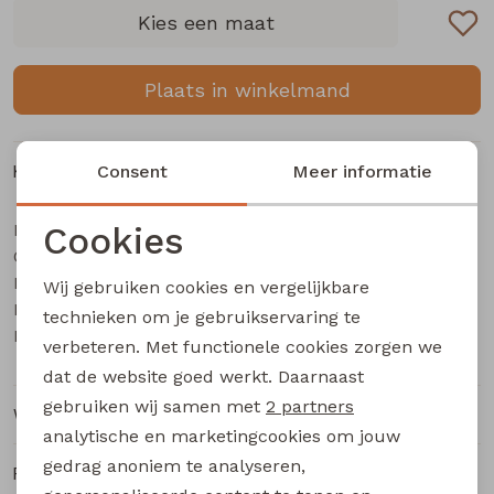
Buitenjack
Kies een maat
Bermuda's
Plaats in winkelmand
Piraat broeken
Kenmerken
Consent
Meer informatie
Lange broeken
Merk
Cookies
City Life
Categorie
Rokken
Dames blazer/jasje
Noodzakelijke cookies
Leverancierscode
404182 Z10474
Wij gebruiken cookies en vergelijkbare
Personalisatie cookies
Bestelcode
222000323
technieken om je gebruikservaring te
Kleur
Rood
verbeteren. Met functionele cookies zorgen we
Analytische cookies
dat de website goed werkt. Daarnaast
Marketing cookies
gebruiken wij samen met
2 partners
Winkelvoorraad
analytische en marketingcookies om jouw
gedrag anoniem te analyseren,
Ruilen en retourneren