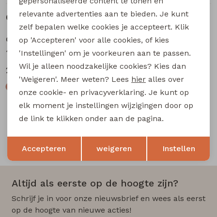
gepersonaliseerde content te tonen en
relevante advertenties aan te bieden. Je kunt
Gerelateerde producten
Sale
zelf bepalen welke cookies je accepteert. Klik
City Life
op 'Accepteren' voor alle cookies, of kies
404182 Z10474 dames blazer/jasje Taupe
'Instellingen' om je voorkeuren aan te passen.
Wil je alleen noodzakelijke cookies? Kies dan
20,00
39,99
'Weigeren'. Meer weten? Lees
hier
alles over
onze cookie- en privacyverklaring. Je kunt op
elk moment je instellingen wijzigingen door op
de link te klikken onder aan de pagina.
Opslaan
Terug
Snelle en betrouwbare levering
Accepteren
weigeren
Instellen
Altijd als eerste op de hoogte zijn?
Schrijf je in voor onze nieuwsbrief en wees als eerst
op de hoogte van nieuwe acties!