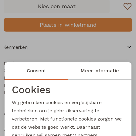
Buitenjack
Kies een maat
Bermuda's
Plaats in winkelmand
Piraat broeken
Kenmerken
Lange broeken
Merk
City Life
Categorie
Rokken
Consent
Dames Jurk
Meer informatie
Leverancierscode
804685 W10013
Bestelcode
207001314
Cookies
Kleur
Army
Noodzakelijke cookies
Wij gebruiken cookies en vergelijkbare
Personalisatie cookies
technieken om je gebruikservaring te
Winkelvoorraad
verbeteren. Met functionele cookies zorgen we
Analytische cookies
dat de website goed werkt. Daarnaast
Ruilen en retourneren
Marketing cookies
gebruiken wij samen met
2 partners