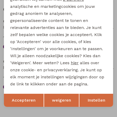
analytische en marketingcookies om jouw
Gerelateerde producten
Sale
Sale
gedrag anoniem te analyseren,
gepersonaliseerde content te tonen en
City Life
City Life
804848 W20013 dames Jurk Petrol
804275 W20019 dames Jurk Aubergine
relevante advertenties aan te bieden. Je kunt
zelf bepalen welke cookies je accepteert. Klik
18,74
14,99
24,99
19,99
op 'Accepteren' voor alle cookies, of kies
'Instellingen' om je voorkeuren aan te passen.
Sale
Sale
Wil je alleen noodzakelijke cookies? Kies dan
City Life
City Life
'Weigeren'. Meer weten? Lees
hier
alles over
804275 W20019 dames Jurk Bruin
804443 W20021 dames Jurk Marine
onze cookie- en privacyverklaring. Je kunt op
elk moment je instellingen wijzigingen door op
14,99
22,49
19,99
29,99
de link te klikken onder aan de pagina.
Opslaan
Terug
Accepteren
weigeren
Instellen