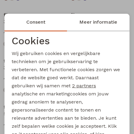
flinq
flinq
3311408 W20362 baby jongens sweater Antra
3311408 W20362 baby jongens sweater Petrol
Consent
Meer informatie
12,99
12,99
Cookies
Noodzakelijke cookies
Wij gebruiken cookies en vergelijkbare
Personalisatie cookies
flinq
flinq
technieken om je gebruikservaring te
3311408 W20362 baby jongens sweater Blauw licht
506442BB W20263 baby jongens lange broek Denim darkwashed
verbeteren. Met functionele cookies zorgen we
Analytische cookies
dat de website goed werkt. Daarnaast
12,99
17,99
Marketing cookies
gebruiken wij samen met
2 partners
analytische en marketingcookies om jouw
gedrag anoniem te analyseren,
flinq
flinq
gepersonaliseerde content te tonen en
506442BB W20263 baby jongens lange broek Denim black
506331BB W20264 baby jongens lange broek Denim
relevante advertenties aan te bieden. Je kunt
17,99
16,99
zelf bepalen welke cookies je accepteert. Klik