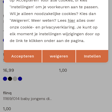
op 'Accepteren' voor alle cookies, of kies
'Instellingen' om je voorkeuren aan te passen.
Wil je alleen noodzakelijke cookies? Kies dan
flinq
flinq
'Weigeren'. Meer weten? Lees
hier
alles over
506331BB W20264 baby jongens lange broek Denim black
506331BB W20264 baby jongens lange broek Denim grey
onze cookie- en privacyverklaring. Je kunt op
16,99
16,99
elk moment je instellingen wijzigingen door op
de link te klikken onder aan de pagina.
Opslaan
Terug
flinq
flinq
Accepteren
weigeren
Instellen
506331BB W20264 baby jongens lange broek Denim darkwashed
11169/012 baby jongens diversen bleu
16,99
1,00
flinq
11169/014 baby jongens diversen bleu
1,00