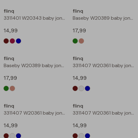
Buitenjack
flinq
flinq
3311401 W20343 baby jongens sweater Petrol
Baseby W20389 baby jongens vest Bottle
Bermuda's
14,99
17,99
Piraat broeken
Nieuw
Lange broeken
flinq
flinq
Baseby W20389 baby jongens vest Taupe
3311407 W20361 baby jongens sweater Bruin donker
Rokken
17,99
14,99
flinq
flinq
3311407 W20361 baby jongens sweater Roest
3311407 W20361 baby jongens sweater Petrol
14,99
14,99