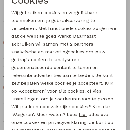
Cookies
Noodzakelijke cookies
Wij gebruiken cookies en vergelijkbare
flinq newborn
flinq newborn
Personalisatie cookies
technieken om je gebruikservaring te
3312402 W20309 baby jongens sweater Marine
3312200 W20303 baby jongens lange broek Taupe
verbeteren. Met functionele cookies zorgen we
Analytische cookies
12,99
12,99
dat de website goed werkt. Daarnaast
Marketing cookies
gebruiken wij samen met
2 partners
analytische en marketingcookies om jouw
flinq newborn
flinq newborn
gedrag anoniem te analyseren,
3312200 W20303 baby jongens lange broek Bruin
3312200 W20303 baby jongens lange broek Groen mos
gepersonaliseerde content te tonen en
relevante advertenties aan te bieden. Je kunt
12,99
12,99
zelf bepalen welke cookies je accepteert. Klik
op 'Accepteren' voor alle cookies, of kies
'Instellingen' om je voorkeuren aan te passen.
flinq newborn
flinq newborn
Wil je alleen noodzakelijke cookies? Kies dan
3312201 W20304 baby jongens lange broek Bruin
3312201 W20304 baby jongens lange broek Groen mos
'Weigeren'. Meer weten? Lees
hier
alles over
12,99
12,99
onze cookie- en privacyverklaring. Je kunt op