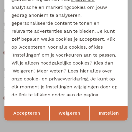
analytische en marketingcookies om jouw
Gerelateerde producten
gedrag anoniem te analyseren,
gepersonaliseerde content te tonen en
flinq newborn
flinq newborn
3312600 W20311 baby jongens T-shirt lm Bruin
3312600 W20311 baby jongens T-shirt lm Groen mos
relevante advertenties aan te bieden. Je kunt
zelf bepalen welke cookies je accepteert. Klik
9,99
9,99
op 'Accepteren' voor alle cookies, of kies
'Instellingen' om je voorkeuren aan te passen.
Wil je alleen noodzakelijke cookies? Kies dan
flinq newborn
flinq newborn
'Weigeren'. Meer weten? Lees
hier
alles over
3312600 W20311 baby jongens T-shirt lm Marine
3312601 W20312 baby jongens T-shirt lm Ecru melee
onze cookie- en privacyverklaring. Je kunt op
elk moment je instellingen wijzigingen door op
9,99
9,99
de link te klikken onder aan de pagina.
Opslaan
Terug
Accepteren
weigeren
Instellen