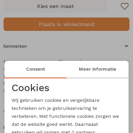
Buitenjack
Kies een maat
Bermuda's
Plaats in winkelmand
Piraat broeken
Kenmerken
Lange broeken
Merk
flinq newborn
Categorie
Rokken
Consent
Baby jongens T-Shirt lm
Meer informatie
Leverancierscode
3312601 W20312
Bestelcode
505000400
Cookies
Kleur
Groen mos
Noodzakelijke cookies
Wij gebruiken cookies en vergelijkbare
Personalisatie cookies
technieken om je gebruikservaring te
Winkelvoorraad
verbeteren. Met functionele cookies zorgen we
Analytische cookies
dat de website goed werkt. Daarnaast
Ruilen en retourneren
Marketing cookies
gebruiken wij samen met
2 partners