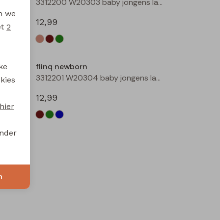
3312402 W20309 baby jongens sweater Marine
3312200 W20303 baby jongens lange broek Taupe
en we
12,99
et
2
flinq newborn
ke
3312201 W20304 baby jongens lange broek Bruin
3312201 W20304 baby jongens lange broek Groen mos
 kies
12,99
hier
onder
n