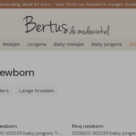
verzending vanaf 50 Euro - Voor 12:00 uur besteld is morgen thui
Meisjes
Jongens
Baby meisjes
Baby jongens
Sa
 newborn
ters
Lange broeken
Nieuw
newborn
flinq newborn
3312600 W20311 baby jongens T-shirt lm Bruin