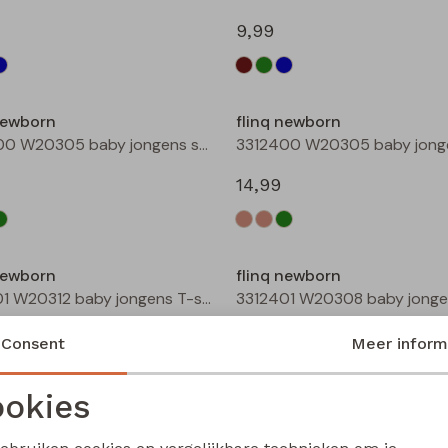
9,99
Nieuw
newborn
flinq newborn
3312400 W20305 baby jongens sweater Taupe
14,99
newborn
flinq newborn
3312601 W20312 baby jongens T-shirt lm Groen mos
12,99
Consent
Meer inform
okies
Noodzakelijke cookies
Personalisatie cookies
newborn
flinq newborn