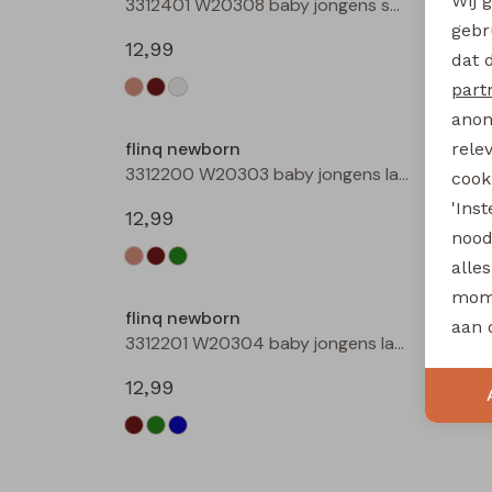
Wij 
3312401 W20308 baby jongens sweater Roest
gebr
12,99
12,99
dat 
part
anon
flinq newborn
flinq 
rele
3312200 W20303 baby jongens lange broek Bruin
cooki
'Ins
12,99
12,99
nood
alle
mome
flinq newborn
aan 
3312201 W20304 baby jongens lange broek Marine
12,99