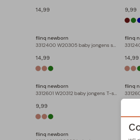
14,99
9,99
Nieuw
flinq newborn
flinq 
3312400 W20305 baby jongens sweater Ecru melee
14,99
14,99
flinq newborn
flinq 
3312601 W20312 baby jongens T-shirt lm Taupe
9,99
9,99
Co
flinq newborn
flinq 