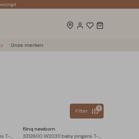
sbezorgd
le
Onze merken
1
Filter
Nieuw
Nieuw
flinq newborn
3312600 W20311 baby jongens T-shirt lm Groen mos
3312600 W20311 baby jongens T-shirt lm Marine