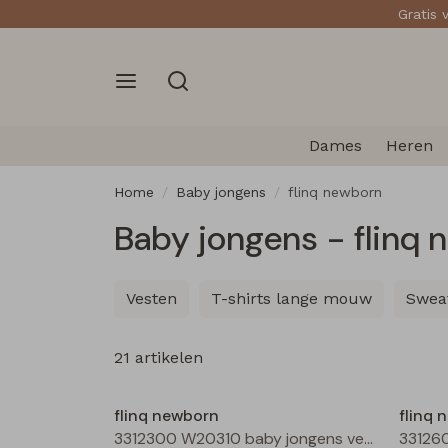
Gratis 
Dames
Heren
Home
Baby jongens
flinq newborn
Baby jongens - flinq
Vesten
T-shirts lange mouw
Swea
21 artikelen
Nieuw
flinq newborn
flinq 
3312300 W20310 baby jongens vest Taupe