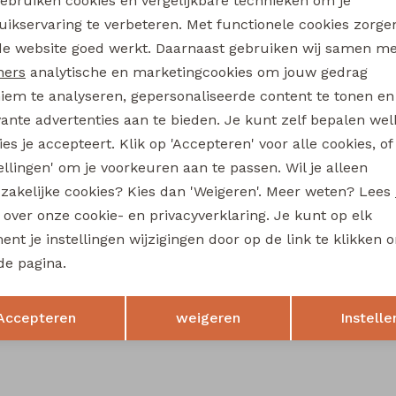
gebruiken cookies en vergelijkbare technieken om je
3312402 W20309 baby jongens sweater Taupe
uikservaring te verbeteren. Met functionele cookies zorg
Analytische cookies
Marketing cookies
12,99
de website goed werkt. Daarnaast gebruiken wij samen m
ners
analytische en marketingcookies om jouw gedrag
iem te analyseren, gepersonaliseerde content te tonen en
newborn
flinq newborn
vante advertenties aan te bieden. Je kunt zelf bepalen wel
3312200 W20303 baby jongens lange broek Groen mos
es je accepteert. Klik op 'Accepteren' voor alle cookies, of
tellingen' om je voorkeuren aan te passen. Wil je alleen
12,99
zakelijke cookies? Kies dan 'Weigeren'. Meer weten? Lees
s over onze cookie- en privacyverklaring. Je kunt op elk
nt je instellingen wijzigingen door op de link te klikken 
de pagina.
Opslaan
Terug
Accepteren
weigeren
Instelle