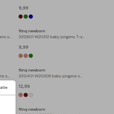
9,99
Nieuw
flinq newborn
3312400 W20305 baby jongens sweater Groen mos
3312601 W20312 baby jongens T-shirt lm Ecru melee
9,99
flinq newborn
3312401 W20308 baby jongens sweater Ecru melee
3312401 W20308 baby jongens sweater Bruin
12,99
atie
flinq newborn