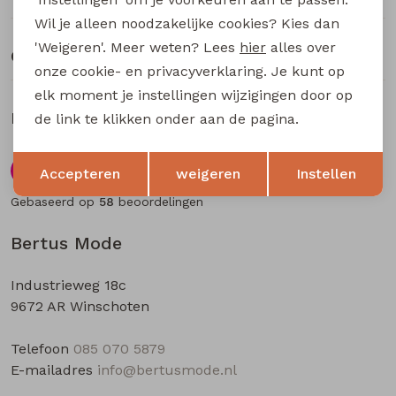
Buitenjack
Wil je alleen noodzakelijke cookies? Kies dan
'Weigeren'. Meer weten? Lees
hier
alles over
Bermuda's
Over Bertus Mode
onze cookie- en privacyverklaring. Je kunt op
elk moment je instellingen wijzigingen door op
Piraat broeken
Klantbeoordelingen
de link te klikken onder aan de pagina.
Lange broeken
Opslaan
Terug
Accepteren
weigeren
Instellen
9.5
Gebaseerd op
58
beoordelingen
Rokken
Bertus Mode
Industrieweg 18c
9672 AR Winschoten
Telefoon
085 070 5879
E-mailadres
info@bertusmode.nl