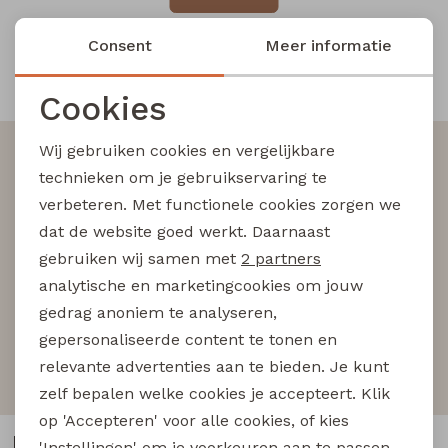
Blouses lange mouw
Bermuda's
Jackjes
Lange broeken
Lange broeken
Consent
Meer informatie
Snelle en betrouwbare levering
Cookies
Sweatshirts
Lange broek
Jassen
Leggings
Noodzakelijke cookies
Wij gebruiken cookies en vergelijkbare
Altijd als eerste op de hoogte zijn?
Pullover
Bermudas
Rokken
Personalisatie cookies
technieken om je gebruikservaring te
Schrijf je in voor onze nieuwsbrief en wees als eerst
verbeteren. Met functionele cookies zorgen we
Analytische cookies
op de hoogte van nieuwe acties!
Vesten
Lange broeken
Sweatshirts
dat de website goed werkt. Daarnaast
Marketing cookies
gebruiken wij samen met
2 partners
Gilet spencers
Leggings
T-shirts lange mouw
analytische en marketingcookies om jouw
Aanmelden
gedrag anoniem te analyseren,
Jackjes
Rokken
Tops
gepersonaliseerde content te tonen en
Hoe we met je data omgaan? Bekijk dit in onze
relevante advertenties aan te bieden. Je kunt
privacyverklaring.
Blazers
Vesten
zelf bepalen welke cookies je accepteert. Klik
op 'Accepteren' voor alle cookies, of kies
Klantenservice
'Instellingen' om je voorkeuren aan te passen.