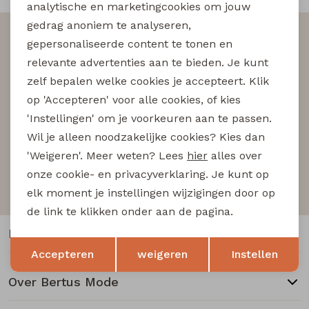
Buitenjack
analytische en marketingcookies om jouw
gedrag anoniem te analyseren,
Altijd als eerste op de hoogte zijn?
Bermuda's
gepersonaliseerde content te tonen en
Schrijf je in voor onze nieuwsbrief en wees als eerst
relevante advertenties aan te bieden. Je kunt
op de hoogte van nieuwe acties!
Piraat broeken
zelf bepalen welke cookies je accepteert. Klik
op 'Accepteren' voor alle cookies, of kies
'Instellingen' om je voorkeuren aan te passen.
Lange broeken
Wil je alleen noodzakelijke cookies? Kies dan
Aanmelden
'Weigeren'. Meer weten? Lees
hier
alles over
Rokken
Hoe we met je data omgaan? Bekijk dit in onze
onze cookie- en privacyverklaring. Je kunt op
privacyverklaring.
elk moment je instellingen wijzigingen door op
de link te klikken onder aan de pagina.
Klantenservice
Opslaan
Terug
Accepteren
weigeren
Instellen
Over Bertus Mode