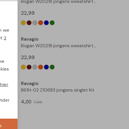
Bogan W20218 jongens sweatshirt Geel
Bogan W20218 jongens sweatshirt Beige
22,99
en we
et
2
Ravagio
Bogan W20218 jongens sweatshirt Kobalt
Bogan W20218 jongens sweatshirt Mint
22,99
ke
 kies
Sale
Ravagio
hier
Bez W20208 jongens T-shirt lm Bruin
B61H-02 Z10683 jongens singlet Kit
onder
4,00
7,99
Sale
n