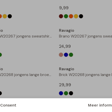
9,99
Nieuw
io
Ravagio
Brano W20267 jongens sweatshirt Zand
24,99
Nieuw
io
Ravagio
Brick W20268 jongens lange broek Groen donker
29,99
Nieuw
Consent
Meer inform
io
Ravagio