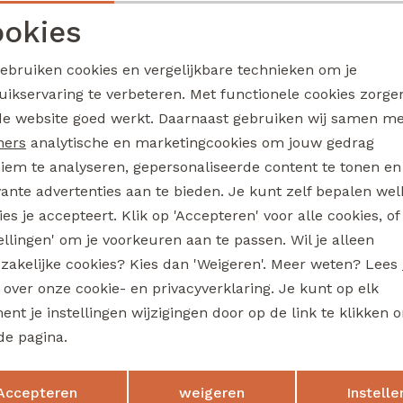
Boris W20207 jongens T-shirt lm Ecru melee
okies
22,99
Noodzakelijke cookies
Personalisatie cookies
gebruiken cookies en vergelijkbare technieken om je
uikservaring te verbeteren. Met functionele cookies zorg
Analytische cookies
Marketing cookies
de website goed werkt. Daarnaast gebruiken wij samen m
io
Ravagio
Bogan W20218 jongens sweatshirt Oranje
ners
analytische en marketingcookies om jouw gedrag
iem te analyseren, gepersonaliseerde content te tonen en
22,99
vante advertenties aan te bieden. Je kunt zelf bepalen wel
es je accepteert. Klik op 'Accepteren' voor alle cookies, of
tellingen' om je voorkeuren aan te passen. Wil je alleen
io
Ravagio
zakelijke cookies? Kies dan 'Weigeren'. Meer weten? Lees
Bez W20208 jongens T-shirt lm Marine
s over onze cookie- en privacyverklaring. Je kunt op elk
nt je instellingen wijzigingen door op de link te klikken 
17,99
de pagina.
Sale
Opslaan
Terug
Accepteren
weigeren
Instelle
io
Ravagio