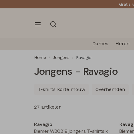
Gratis 
Dames
Heren
Home
Jongens
Ravagio
Jongens - Ravagio
T-shirts korte mouw
Overhemden
27 artikelen
Nieuw
Ravagio
Ravag
Biemer W20219 jongens T-shirts korte mouw Beige