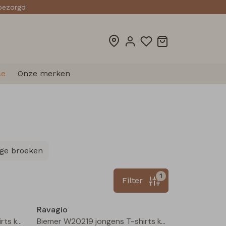
sbezorgd
le
Onze merken
ge broeken
1
Filter
Nieuw
Nieuw
Ravagio
Biemer W20219 jongens T-shirts korte mouw Oranje roest
Biemer W20219 jongens T-shirts korte mouw Geel