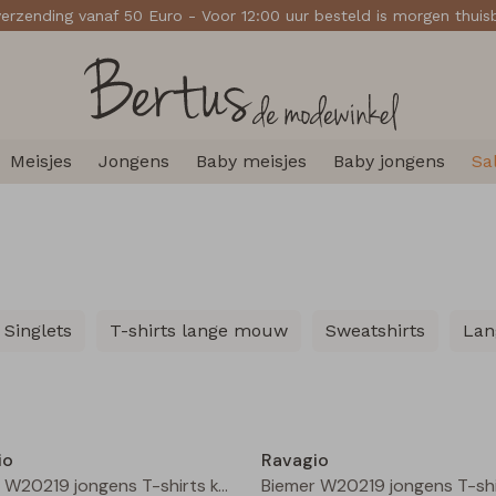
verzending vanaf 50 Euro - Voor 12:00 uur besteld is morgen thui
Meisjes
Jongens
Baby meisjes
Baby jongens
Sa
Singlets
T-shirts lange mouw
Sweatshirts
Lan
Nieuw
io
Ravagio
Biemer W20219 jongens T-shirts korte mouw Mint