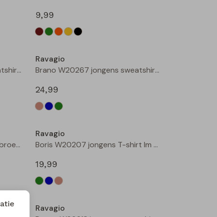
9,99
Nieuw
Nieuw
Ravagio
Brano W20267 jongens sweatshirt Raf
Brano W20267 jongens sweatshirt Mint
24,99
Nieuw
Nieuw
Ravagio
Brick W20268 jongens lange broek Zwart
Boris W20207 jongens T-shirt lm Groen donker
19,99
atie
Ravagio