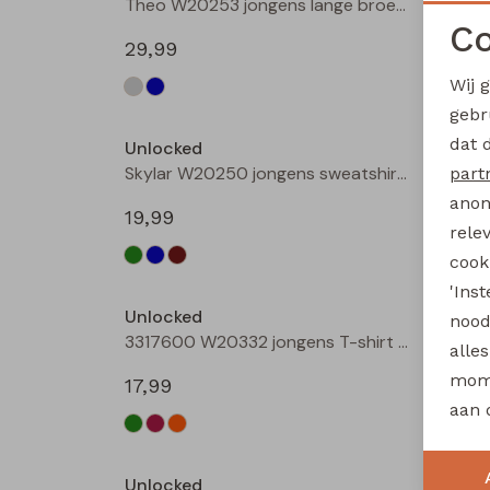
Theo W20253 jongens lange broek Denim
Co
29,99
39,99
Wij 
gebr
dat 
Unlocked
Unloc
Skylar W20250 jongens sweatshirt Petrol
part
anon
19,99
19,99
rele
cooki
'Ins
Unlocked
Unloc
nood
3317600 W20332 jongens T-shirt lm Oranje
alle
mome
17,99
17,99
aan 
Unlocked
Unloc