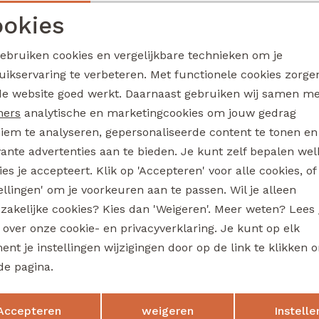
3317101 W20314 jongens buiten jack Bruin
okies
39,99
Noodzakelijke cookies
Personalisatie cookies
gebruiken cookies en vergelijkbare technieken om je
uikservaring te verbeteren. Met functionele cookies zorg
Analytische cookies
Marketing cookies
de website goed werkt. Daarnaast gebruiken wij samen m
ked
Unlocked
Skylar W20250 jongens sweatshirt Bruin
ners
analytische en marketingcookies om jouw gedrag
iem te analyseren, gepersonaliseerde content te tonen en
17,99
vante advertenties aan te bieden. Je kunt zelf bepalen wel
es je accepteert. Klik op 'Accepteren' voor alle cookies, of
tellingen' om je voorkeuren aan te passen. Wil je alleen
ked
Unlocked
zakelijke cookies? Kies dan 'Weigeren'. Meer weten? Lees
3317602 W20334 jongens T-shirt lm Bottle
s over onze cookie- en privacyverklaring. Je kunt op elk
nt je instellingen wijzigingen door op de link te klikken 
24,99
de pagina.
Opslaan
Terug
Accepteren
weigeren
Instelle
ked
Unlocked