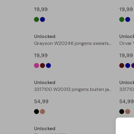
19,99
19,99
Nieuw
Unlocked
Unloc
Grayson W20246 jongens sweatshirt Petrol
19,99
19,99
Nieuw
Unlocked
Unloc
3317100 W20313 jongens buiten jack Zwart
54,99
54,99
Unlocked
Unloc