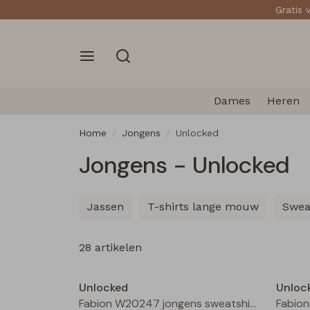
Gratis 
Dames
Heren
Home
Jongens
Unlocked
Jongens - Unlocked
Jassen
T-shirts lange mouw
Swea
28 artikelen
Nieuw
Unlocked
Unloc
Fabion W20247 jongens sweatshirt Groen licht