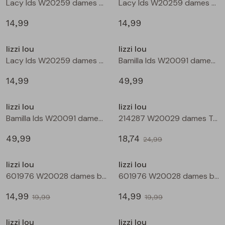
Lacy lds W20259 dames T-shirt lm Bruin donker
Lacy lds W20259 dames T-shirt lm Wijnrood
Blouses lange mouw
Bermuda's
Jackjes
Lange broeken
Lange broeken
14,99
14,99
Nieuw
Nieuw
lizzi lou
lizzi lou
Sweatshirts
Lange broek
Jassen
Leggings
Lacy lds W20259 dames T-shirt lm Zwart
Bamilla lds W20091 dames denim jack Kit
Pullover
Bermudas
Rokken
14,99
49,99
Nieuw
Sale
lizzi lou
lizzi lou
Vesten
Lange broeken
Sweatshirts
Bamilla lds W20091 dames denim jack Bruin
214287 W20029 dames T-shirt km Wijnrood
49,99
18,74
Gilet spencers
Leggings
T-shirts lange mouw
24,99
Sale
Sale
lizzi lou
lizzi lou
Jackjes
Rokken
Tops
601976 W20028 dames bermuda Wijnrood
601976 W20028 dames bermuda Marine
14,99
14,99
Blazers
Vesten
19,99
19,99
Sale
Sale
lizzi lou
lizzi lou