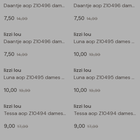
Buitenjack
Daantje aop Z10496 dames T-shirt km Zwart
Daantje aop Z10496 dames T-shirt km Kit
7,50
7,50
Bermuda's
14,99
14,99
Sale
Sale
lizzi lou
lizzi lou
Piraat broeken
Daantje aop Z10496 dames T-shirt km Marine
Luna aop Z10495 dames bloese km Zwart
7,50
10,00
Lange broeken
14,99
19,99
Sale
Sale
lizzi lou
lizzi lou
Rokken
Luna aop Z10495 dames bloese km Kit
Luna aop Z10495 dames bloese km Marine
10,00
10,00
19,99
19,99
Sale
Sale
lizzi lou
lizzi lou
Tessa aop Z10494 dames bermuda Zwart
Tessa aop Z10494 dames bermuda Marine
9,00
9,00
17,99
17,99
Sale
Sale