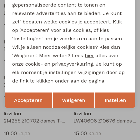
gepersonaliseerde content te tonen en
lizzi lou
lizzi lou
Lotti Z10479 dames pullover Groen mos
Lotti Z10479 dames pullover Rood
relevante advertenties aan te bieden. Je kunt
zelf bepalen welke cookies je accepteert. Klik
17,50
17,50
34,99
34,99
Sale
Sale
op 'Accepteren' voor alle cookies, of kies
'Instellingen' om je voorkeuren aan te passen.
lizzi lou
lizzi lou
Wil je alleen noodzakelijke cookies? Kies dan
Pippa Z10480 dames gilet/hes Ecru
Pippa Z10480 dames gilet/hes Blauw licht
'Weigeren'. Meer weten? Lees
hier
alles over
15,00
15,00
29,99
29,99
onze cookie- en privacyverklaring. Je kunt op
Sale
Sale
elk moment je instellingen wijzigingen door op
lizzi lou
lizzi lou
de link te klikken onder aan de pagina.
214255 Z10702 dames T-shirt km Geel
214255 Z10702 dames T-shirt km Kit
Opslaan
Terug
10,00
10,00
19,99
19,99
Accepteren
weigeren
Instellen
Sale
Sale
lizzi lou
lizzi lou
214255 Z10702 dames T-shirt km Groen mos
LW40606 Z10676 dames rok kort Mos
10,00
15,00
19,99
29,99
Sale
Sale