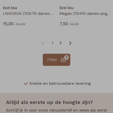
lizzi lou
lizzi lou
LW40606 Z10676 dames rok kort Zwart
Megan Z10491 dames singlet Ecru
15,00
7,50
29,99
14,99
1
2
1
Filter
Snelle en betrouwbare levering
Altijd als eerste op de hoogte zijn?
Schrijf je in voor onze nieuwsbrief en wees als eerst