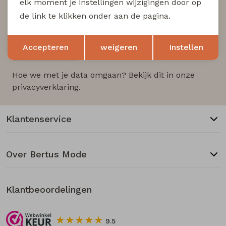
elk moment je instellingen wijzigingen door op
op de hoogte van nieuwe acties!
de link te klikken onder aan de pagina.
Opslaan
Terug
Accepteren
weigeren
Instellen
Aanmelden
Hoe we met je data omgaan? Bekijk dit in onze
privacyverklaring.
Klantenservice
Over Bertus Mode
Klantbeoordelingen
9.5