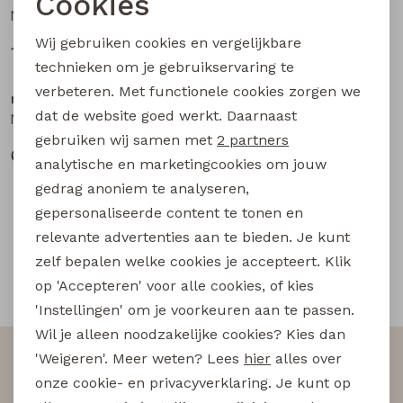
Cookies
Buitenjack
NKFKARINA SS NREG TOP PB meisjes T-shirt korte mouw White
NKFFALALA SS NREG TOP BOX meisjes T-shirt korte mouw White
Noodzakelijke cookies
Wij gebruiken cookies en vergelijkbare
14,99
6,50
Bermuda's
12,99
Personalisatie cookies
Sale
Sale
technieken om je gebruikservaring te
verbeteren. Met functionele cookies zorgen we
Analytische cookies
name it
name it
Piraat broeken
dat de website goed werkt. Daarnaast
NKFFALALA SS NREG TOP BOX meisjes T-shirt korte mouw White
NKFDYBA ROLLINGS SS NREG TOP BOX UNV meisjes T-shirt korte mouw White
Marketing cookies
gebruiken wij samen met
2 partners
6,50
11,00
Lange broeken
12,99
21,99
analytische en marketingcookies om jouw
gedrag anoniem te analyseren,
1
Filter
Rokken
gepersonaliseerde content te tonen en
relevante advertenties aan te bieden. Je kunt
zelf bepalen welke cookies je accepteert. Klik
op 'Accepteren' voor alle cookies, of kies
Snelle en betrouwbare levering
'Instellingen' om je voorkeuren aan te passen.
Wil je alleen noodzakelijke cookies? Kies dan
Altijd als eerste op de hoogte zijn?
'Weigeren'. Meer weten? Lees
hier
alles over
onze cookie- en privacyverklaring. Je kunt op
Schrijf je in voor onze nieuwsbrief en wees als eerst