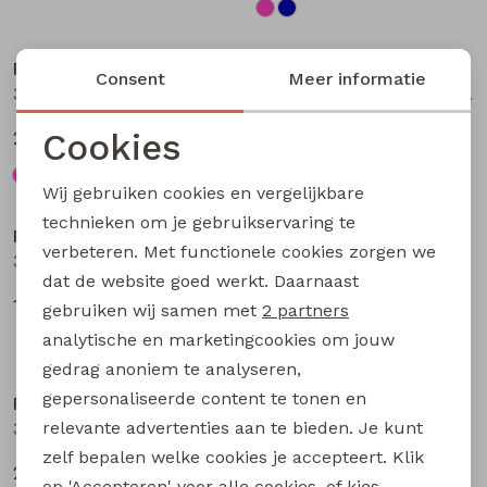
Nieuw
Nieuw
Persival
Persival
Consent
Meer informatie
3310703 W20104 meisjes Jurk Petrol
3310300 W20103 meisjes pullover Bruin donker
Cookies
27,99
19,99
Noodzakelijke cookies
Wij gebruiken cookies en vergelijkbare
Nieuw
Personalisatie cookies
technieken om je gebruikservaring te
Persival
Persival
verbeteren. Met functionele cookies zorgen we
Analytische cookies
3310807 W20102 meisjes rok kort Bordeaux
3310404 W20049 meisjes sweatshirt Paars fel
dat de website goed werkt. Daarnaast
Marketing cookies
17,99
22,99
gebruiken wij samen met
2 partners
analytische en marketingcookies om jouw
gedrag anoniem te analyseren,
gepersonaliseerde content te tonen en
Persival
Persival
relevante advertenties aan te bieden. Je kunt
3310404 W20049 meisjes sweatshirt Taupe
3310404 W20049 meisjes sweatshirt Rose fel
zelf bepalen welke cookies je accepteert. Klik
22,99
22,99
op 'Accepteren' voor alle cookies, of kies