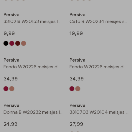
Nieuw
Nieuw
Persival
Persival
3310218 W20153 meisjes legging Taupe
Cato B W20234 meisjes sweatshirt Wijnrood
9,99
19,99
Nieuw
Nieuw
Persival
Persival
Fenda W20226 meisjes denim jack Wijnrood
Fenda W20226 meisjes denim jack Zand
34,99
34,99
Nieuw
Nieuw
Persival
Persival
Donna B W20232 meisjes lange broek Wijnrood
3310703 W20104 meisjes Jurk Cerise
24,99
27,99