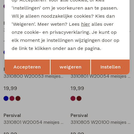
'Instellingen' om je voorkeuren aan te passen.
Wil je alleen noodzakelijke cookies? Kies dan
Persival
Persival
'Weigeren'. Meer weten? Lees
hier
alles over
3310800 W20053 meisjes rok kort Marine
3310800 W20053 meisjes rok kort Bordeaux
onze cookie- en privacyverklaring. Je kunt op
elk moment je instellingen wijzigingen door op
19,99
19,99
de link te klikken onder aan de pagina.
Opslaan
Terug
Accepteren
weigeren
Instellen
Persival
Persival
3310800 W20053 meisjes rok kort Bruin donker
3310801 W20054 meisjes rok kort Bordeaux
19,99
19,99
Persival
Persival
3310801 W20054 meisjes rok kort Bruin donker
3310805 W20100 meisjes rok kort Marine