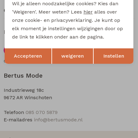
Buitenjack
Wil je alleen noodzakelijke cookies? Kies dan
Over Bertus Mode
'Weigeren'. Meer weten? Lees
hier
alles over
Bermuda's
onze cookie- en privacyverklaring. Je kunt op
elk moment je instellingen wijzigingen door op
Klantbeoordelingen
Piraat broeken
de link te klikken onder aan de pagina.
Opslaan
Terug
9.5
Lange broeken
Accepteren
weigeren
Instellen
Gebaseerd op
58
beoordelingen
Rokken
Bertus Mode
Industrieweg 18c
9672 AR Winschoten
Telefoon
085 070 5879
E-mailadres
info@bertusmode.nl