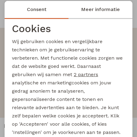
Consent
Meer informatie
Blouses lange mouw
Bermuda's
Jackjes
Lange broeken
Lange broeken
Snelle en betrouwbare levering
Cookies
Sweatshirts
Lange broek
Jassen
Leggings
Noodzakelijke cookies
Altijd als eerste op de hoogte zijn?
Wij gebruiken cookies en vergelijkbare
Personalisatie cookies
Pullover
Bermudas
Rokken
Schrijf je in voor onze nieuwsbrief en wees als eerst
technieken om je gebruikservaring te
op de hoogte van nieuwe acties!
verbeteren. Met functionele cookies zorgen we
Analytische cookies
dat de website goed werkt. Daarnaast
Vesten
Lange broeken
Sweatshirts
Marketing cookies
gebruiken wij samen met
2 partners
analytische en marketingcookies om jouw
Aanmelden
Gilet spencers
Leggings
T-shirts lange mouw
gedrag anoniem te analyseren,
gepersonaliseerde content te tonen en
Hoe we met je data omgaan? Bekijk dit in onze
Jackjes
Rokken
Tops
privacyverklaring.
relevante advertenties aan te bieden. Je kunt
zelf bepalen welke cookies je accepteert. Klik
Blazers
Vesten
op 'Accepteren' voor alle cookies, of kies
Klantenservice
'Instellingen' om je voorkeuren aan te passen.