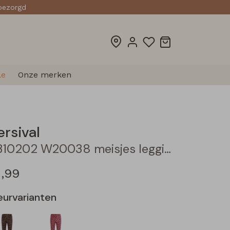
sbezorgd
le
Onze merken
ersival
3310202 W20038 meisjes legging Paars licht
2,99
eurvarianten