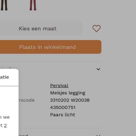
Kies een maat
Plaats in winkelmand
nmerken
atie
rk
Persival
tegorie
Meisjes legging
verancierscode
3310202 W20038
stelcode
435000751
eur
Paars licht
en we
et
2