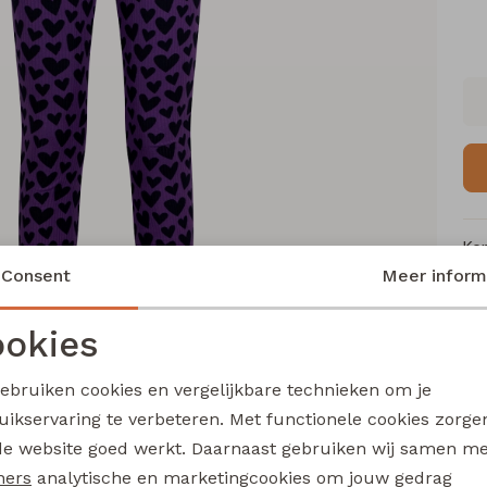
Ke
Consent
Meer inform
Me
Ca
okies
Le
Noodzakelijke cookies
Personalisatie cookies
Be
gebruiken cookies en vergelijkbare technieken om je
Kl
uikservaring te verbeteren. Met functionele cookies zorg
Analytische cookies
Marketing cookies
de website goed werkt. Daarnaast gebruiken wij samen m
ners
analytische en marketingcookies om jouw gedrag