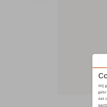
Co
Wij 
gebr
dat 
part