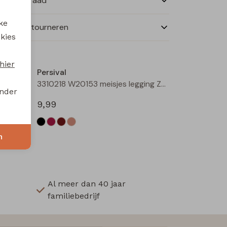
nkelvoorraad
ke
ilen en retourneren
 kies
Nieuw
Nieuw
hier
Persival
3310218 W20153 meisjes legging Wijnrood
3310218 W20153 meisjes legging Zwart
onder
9,99
n
Al meer dan 40 jaar
familiebedrijf