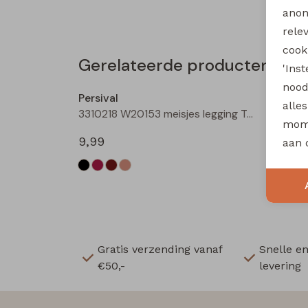
anon
rele
cooki
Gerelateerde producten
'Ins
Nieuw
nood
Persival
Persiv
alle
3310218 W20153 meisjes legging Taupe
mome
9,99
9,99
aan 
Gratis verzending vanaf
Snelle e
€50,-
levering