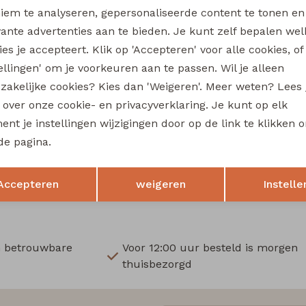
Wi
iem te analyseren, gepersonaliseerde content te tonen en
vante advertenties aan te bieden. Je kunt zelf bepalen wel
Ru
es je accepteert. Klik op 'Accepteren' voor alle cookies, of
tellingen' om je voorkeuren aan te passen. Wil je alleen
Nieuw
zakelijke cookies? Kies dan 'Weigeren'. Meer weten? Lees
al
Persival
s over onze cookie- en privacyverklaring. Je kunt op elk
3310218 W20153 meisjes legging Bruin donker
nt je instellingen wijzigingen door op de link te klikken 
9,99
de pagina.
Opslaan
Terug
Accepteren
weigeren
Instelle
n betrouwbare
Voor 12:00 uur besteld is morgen
thuisbezorgd