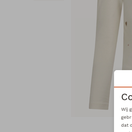
Co
Wij 
gebr
dat 