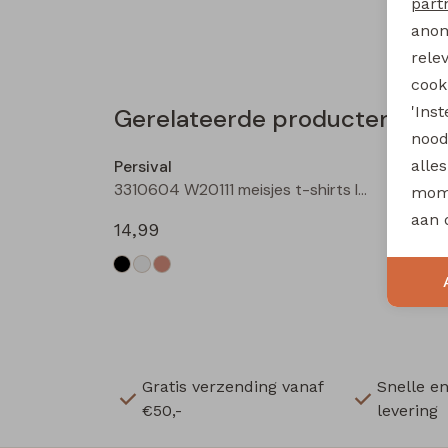
part
anon
rele
cooki
'Ins
Gerelateerde producten
nood
Persival
Persiv
alle
3310604 W20111 meisjes t-shirts lange mouw Zwart
mome
aan 
14,99
14,99
Gratis verzending vanaf
Snelle e
€50,-
levering