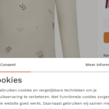
Ke
Consent
Meer inform
Me
Ca
okies
Noodzakelijke cookies
Personalisatie cookies
Le
gebruiken cookies en vergelijkbare technieken om je
Be
uikservaring te verbeteren. Met functionele cookies zorg
Kl
Analytische cookies
Marketing cookies
de website goed werkt. Daarnaast gebruiken wij samen m