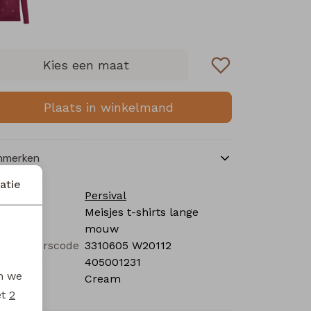
Kies een maat
Plaats in winkelmand
nmerken
atie
rk
Persival
tegorie
Meisjes t-shirts lange
mouw
verancierscode
3310605 W20112
stelcode
405001231
en we
eur
Cream
et
2