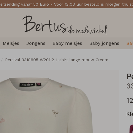
verzending vanaf 50 Euro - Voor 12:00 uur besteld is morgen thui
Meisjes
Jongens
Baby meisjes
Baby jongens
Sa
Persival 3310605 W20112 t-shirt lange mouw Cream
P
1
Kl