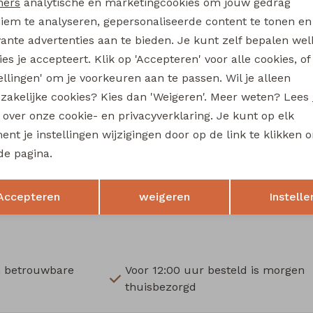
ners
analytische en marketingcookies om jouw gedrag
Wi
iem te analyseren, gepersonaliseerde content te tonen en
vante advertenties aan te bieden. Je kunt zelf bepalen wel
Ru
es je accepteert. Klik op 'Accepteren' voor alle cookies, of
tellingen' om je voorkeuren aan te passen. Wil je alleen
zakelijke cookies? Kies dan 'Weigeren'. Meer weten? Lees
al
Persival
s over onze cookie- en privacyverklaring. Je kunt op elk
Olivia W20242 meisjes t-shirts lange mouw Wijnrood
nt je instellingen wijzigingen door op de link te klikken 
de pagina.
14,99
Opslaan
Terug
Accepteren
weigeren
Instelle
n betrouwbare
Voor 12:00 uur besteld is morgen
thuisbezorgd