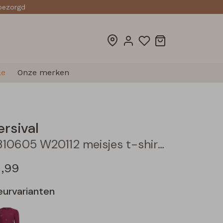
sbezorgd
le
Onze merken
ersival
3310605 W20112 meisjes t-shirts lange mouw Cream
2,99
eurvarianten