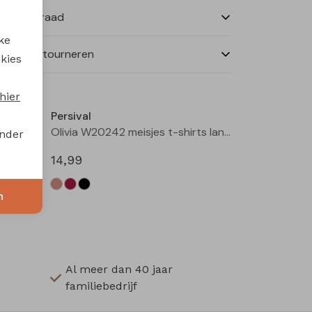
nkelvoorraad
ke
ilen en retourneren
 kies
hier
Persival
Olivia W20242 meisjes t-shirts lange mouw Kit
Olivia W20242 meisjes t-shirts lange mouw Zwart
onder
14,99
n
Al meer dan 40 jaar
familiebedrijf