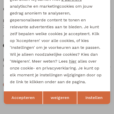
analytische en marketingcookies om jouw
Gerelateerde producten
gedrag anoniem te analyseren,
gepersonaliseerde content te tonen en
Persival
Persival
3310604 W20111 meisjes t-shirts lange mouw Zwart
Olivia W20242 meisjes t-shirts lange mouw Wijnrood
relevante advertenties aan te bieden. Je kunt
zelf bepalen welke cookies je accepteert. Klik
14,99
14,99
op 'Accepteren' voor alle cookies, of kies
'Instellingen' om je voorkeuren aan te passen.
Wil je alleen noodzakelijke cookies? Kies dan
Persival
Persival
'Weigeren'. Meer weten? Lees
hier
alles over
Olivia W20242 meisjes t-shirts lange mouw Kit
Olivia W20242 meisjes t-shirts lange mouw Zwart
onze cookie- en privacyverklaring. Je kunt op
elk moment je instellingen wijzigingen door op
14,99
14,99
de link te klikken onder aan de pagina.
Opslaan
Terug
Accepteren
weigeren
Instellen