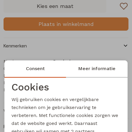
Buitenjack
Kies een maat
Bermuda's
Plaats in winkelmand
Piraat broeken
Kenmerken
Lange broeken
Merk
Persival
Categorie
Rokken
Consent
Meisjes t-shirts lange mouw
Meer informatie
Leverancierscode
3310611 W20147
Bestelcode
405001265
Cookies
Kleur
Rose
Noodzakelijke cookies
Wij gebruiken cookies en vergelijkbare
Personalisatie cookies
technieken om je gebruikservaring te
Winkelvoorraad
verbeteren. Met functionele cookies zorgen we
Analytische cookies
dat de website goed werkt. Daarnaast
Ruilen en retourneren
Marketing cookies
gebruiken wij samen met
2 partners